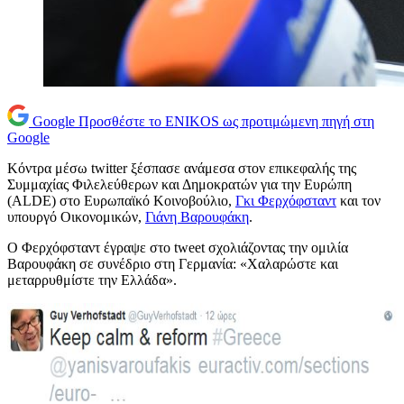
Google
Προσθέστε το ENIKOS ως προτιμώμενη πηγή στη
Google
Κόντρα μέσω twitter ξέσπασε ανάμεσα στον επικεφαλής της
Συμμαχίας Φιλελεύθερων και Δημοκρατών για την Ευρώπη
(ALDE) στο Ευρωπαϊκό Kοινοβούλιο,
Γκι Φερχόφσταντ
και τον
υπουργό Οικονομικών,
Γιάνη Βαρουφάκη
.
Ο Φερχόφσταντ έγραψε στο tweet σχολιάζοντας την ομιλία
Βαρουφάκη σε συνέδριο στη Γερμανία: «Χαλαρώστε και
μεταρρυθμίστε την Ελλάδα».