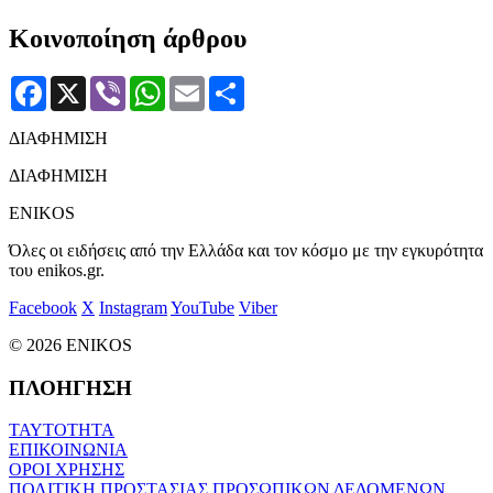
Κοινοποίηση άρθρου
Facebook
X
Viber
WhatsApp
Email
Μοιραστείτε
ΔΙΑΦΗΜΙΣΗ
ΔΙΑΦΗΜΙΣΗ
ENIKOS
Όλες οι ειδήσεις από την Ελλάδα και τον κόσμο με την εγκυρότητα
του enikos.gr.
Facebook
X
Instagram
YouTube
Viber
© 2026 ENIKOS
ΠΛΟΗΓΗΣΗ
ΤΑΥΤΟΤΗΤΑ
ΕΠΙΚΟΙΝΩΝΙΑ
ΟΡΟΙ ΧΡΗΣΗΣ
ΠΟΛΙΤΙΚΗ ΠΡΟΣΤΑΣΙΑΣ ΠΡΟΣΩΠΙΚΩΝ ΔΕΔΟΜΕΝΩΝ