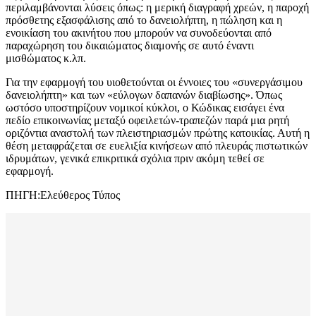
περιλαμβάνονται λύσεις όπως: η μερική διαγραφή χρεών, η παροχή
πρόσθετης εξασφάλισης από το δανειολήπτη, η πώληση και η
ενοικίαση του ακινήτου που μπορούν να συνοδεύονται από
παραχώρηση του δικαιώματος διαμονής σε αυτό έναντι
μισθώματος κ.λπ.
Για την εφαρμογή του υιοθετούνται οι έννοιες του «συνεργάσιμου
δανειολήπτη» και των «εύλογων δαπανών διαβίωσης». Όπως
ωστόσο υποστηρίζουν νομικοί κύκλοι, ο Κώδικας εισάγει ένα
πεδίο επικοινωνίας μεταξύ οφειλετών-τραπεζών παρά μια ρητή
οριζόντια αναστολή των πλειστηριασμών πρώτης κατοικίας. Αυτή η
θέση μεταφράζεται σε ευελιξία κινήσεων από πλευράς πιστωτικών
ιδρυμάτων, γενικά επικριτικά σχόλια πριν ακόμη τεθεί σε
εφαρμογή.
ΠΗΓΗ:Ελεύθερος Τύπος