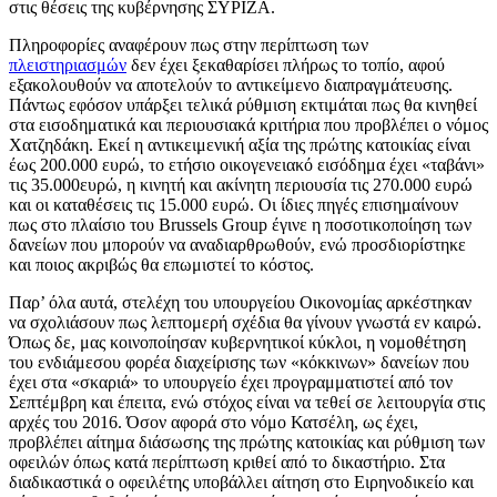
στις θέσεις της κυβέρνησης ΣΥΡΙΖΑ.
Πληροφορίες αναφέρουν πως στην περίπτωση των
πλειστηριασμών
δεν έχει ξεκαθαρίσει πλήρως το τοπίο, αφού
εξακολουθούν να αποτελούν το αντικείμενο διαπραγμάτευσης.
Πάντως εφόσον υπάρξει τελικά ρύθμιση εκτιμάται πως θα κινηθεί
στα εισοδηματικά και περιουσιακά κριτήρια που προβλέπει ο νόμος
Χατζηδάκη. Εκεί η αντικειμενική αξία της πρώτης κατοικίας είναι
έως 200.000 ευρώ, το ετήσιο οικογενειακό εισόδημα έχει «ταβάνι»
τις 35.000ευρώ, η κινητή και ακίνητη περιουσία τις 270.000 ευρώ
και οι καταθέσεις τις 15.000 ευρώ. Οι ίδιες πηγές επισημαίνουν
πως στο πλαίσιο του Brussels Group έγινε η ποσοτικοποίηση των
δανείων που μπορούν να αναδιαρθρωθούν, ενώ προσδιορίστηκε
και ποιος ακριβώς θα επωμιστεί το κόστος.
Παρ’ όλα αυτά, στελέχη του υπουργείου Οικονομίας αρκέστηκαν
να σχολιάσουν πως λεπτομερή σχέδια θα γίνουν γνωστά εν καιρώ.
Όπως δε, μας κοινοποίησαν κυβερνητικοί κύκλοι, η νομοθέτηση
του ενδιάμεσου φορέα διαχείρισης των «κόκκινων» δανείων που
έχει στα «σκαριά» το υπουργείο έχει προγραμματιστεί από τον
Σεπτέμβρη και έπειτα, ενώ στόχος είναι να τεθεί σε λειτουργία στις
αρχές του 2016. Όσον αφορά στο νόμο Κατσέλη, ως έχει,
προβλέπει αίτημα διάσωσης της πρώτης κατοικίας και ρύθμιση των
οφειλών όπως κατά περίπτωση κριθεί από το δικαστήριο. Στα
διαδικαστικά ο οφειλέτης υποβάλλει αίτηση στο Ειρηνοδικείο και