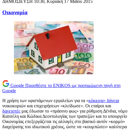
ΔΗΜΟΣΙΕΥΣΗ
10:30, Κυριακή 17 Μαΐου 2015
Oικονομία
Google
Προσθέστε το ENIKOS ως προτιμώμενη πηγή στη
Google
Η χρήση των υφιστάμενων εργαλείων για τα «
κόκκινα» δάνεια
νοικοκυριών και επιχειρήσεων «κλείδωσε». Οι εταίροι και
δανειστές
μας έδωσαν το «πράσινο φως» για ρύθμιση Δένδια, νόμο
Κατσέλη και Κώδικα Δεοντολογίας των τραπεζών και το υπουργείο
Οικονομίας επεξεργάζεται τις αλλαγές στο βασικό αυτόν «κορμό»
διαχείρισης του ιδιωτικού χρέους, ώστε να «κουμπώσει» καλύτερα