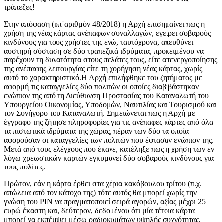
τράπεζες!
Στην απόφαση (υπ΄αριθμόν 48/2018) η Αρχή επισημαίνει πως η
χρήση της νέας κάρτας ανέπαφων συναλλαγών, εγείρει σοβαρούς
κινδύνους για τους χρήστες της ενώ, ταυτόχρονα, απευθύνει
αυστηρή σύσταση σε δύο τραπεζικά ιδρύματα, προκειμένου να
παρέχουν τη δυνατότητα στους πελάτες τους, είτε απενεργοποίησης
της ανέπαφης λειτουργίας είτε τη χορήγηση νέας κάρτας, χωρίς
αυτό το χαρακτηριστικό.Η Αρχή επιλήφθηκε του ζητήματος με
αφορμή τις καταγγελίες δύο πολιτών οι οποίες διαβιβάστηκαν
ενώπιον της από τη Διεύθυνση Προστασίας του Καταναλωτή του
Υπουργείου Οικονομίας, Υποδομών, Ναυτιλίας και Τουρισμού και
τον Συνήγορο του Καταναλωτή. Σημειώνεται πως η Αρχή με
έγγραφο της ζήτησε πληροφορίες για τις ανέπαφες κάρτες από όλα
τα πιστωτικά ιδρύματα της χώρας, πέραν των δύο τα οποία
αφορούσαν οι καταγγελίες των πολιτών που έφτασαν ενώπιον της.
Μετά από τους ελέγχους που έκανε, κατέληξε πως η χρήση των εν
λόγω χρεωστικών καρτών εγκυμονεί δύο σοβαρούς κινδύνους για
τους πολίτες.
Πρώτον, εάν η κάρτα έρθει στα χέρια κακόβουλου τρίτου (π.χ.
απώλεια από τον κάτοχο της) τότε αυτός θα μπορεί χωρίς την
γνώση του PIN να πραγματοποιεί σειρά αγορών, αξίας μέχρι 25
ευρώ έκαστη και, δεύτερον, δεδομένου ότι μία τέτοια κάρτα
μπορεί να εκπέμψει μέσω ραδιοκυμάτων υψηλής συχνότητας,