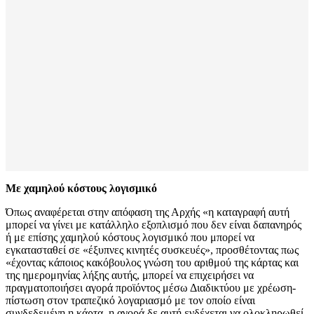
Με χαμηλού κόστους λογισμικό
Όπως αναφέρεται στην απόφαση της Αρχής «η καταγραφή αυτή
μπορεί να γίνει με κατάλληλο εξοπλισμό που δεν είναι δαπανηρός
ή με επίσης χαμηλού κόστους λογισμικό που μπορεί να
εγκατασταθεί σε «έξυπνες κινητές συσκευές», προσθέτοντας πως
«έχοντας κάποιος κακόβουλος γνώση του αριθμού της κάρτας και
της ημερομηνίας λήξης αυτής, μπορεί να επιχειρήσει να
πραγματοποιήσει αγορά προϊόντος μέσω Διαδικτύου με χρέωση-
πίστωση στον τραπεζικό λογαριασμό με τον οποίο είναι
συνδεδεμένη η κάρτα, η αγορά δε αυτή ενδέχεται να ολοκληρωθεί