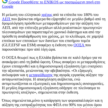
Google
Προσθέστε το ENIKOS ως προτιμώμενη πηγή στη
Google
Η μείωση του ελληνικού
χρέους
από τα επίπεδα του 180% του
ΑΕΠ
που βρίσκεται σήμερα θα εξαρτηθεί σε μεγάλο βαθμό από τη
δρομολόγηση πρόσθετων μεταρρυθμίσεων για την αύξηση του
ΑΕΠ, από την επίτευξη μεγάλων αλλά ρεαλιστικών πρωτογενών
πλεονασμάτων για παρατεταμένο χρονικό διάστημα και από την
πρόσθετη αναδιάρθρωση του χρέους, με το κλείδωμα, σε χαμηλά
επιτόκια των επιτοκίων των δανείων του επισήμου τομέα
(GLF,EFSF και ESM) αναφέρει η έκθεση του
ΟΟΣΑ
που
παρουσιάστηκε πριν από λίγη ώρα.
Ο ΟΟΣΑ θεωρεί πως η Ελλάδα βρίσκεται σε καλό δρόμο για να
ανακάμψει από τη βαθιά ύφεση. Όπως αναφέρει οι μεταρρυθμίσεις
έχουν επιταχυνθεί και η δημοσιονομική εξυγίανση έχει ενισχύσει
την αξιοπιστία, μειώνοντας την αβεβαιότητα. «Οι εξαγωγές
ανέκαμψαν και η
μεταρρύθμισης
της αγοράς εργασίας αύξησε την
ανταγωνιστικότητα. Η απασχόληση αυξάνεται, ενώ
αντιμετωπίζονται οι εξωτερικές και δημοσιονομικές ανισορροπίες.
Η μεγάλη δημοσιονομική εξυγίανση οδήγησε σε πλεόνασμα το
πρωτογενές ισοζύγιο», σημειώνεται στην έκθεση.
Όπως σημειώνεται,μόνο η κατάργηση των φοροαπαλλαγών και η
αύξηση της εισπραξιμότητας του ΦΠΑ στο 90% του μέσου όρου