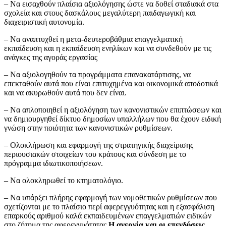
– Να εισαχθούν πλαίσια αξιολόγησης ώστε να δοθεί σταδιακά στα
σχολεία και στους δασκάλους μεγαλύτερη παιδαγωγική και
διαχειριστική αυτονομία.
– Να αναπτυχθεί η μετα-δευτεροβάθμια επαγγελματική
εκπαίδευση και η εκπαίδευση ενηλίκων και να συνδεθούν με τις
ανάγκες της αγοράς εργασίας
– Να αξιολογηθούν τα προγράμματα επανακατάρτισης, να
επεκταθούν αυτά που είναι επιτυχημένα και οικονομικά αποδοτικά
και να ακυρωθούν αυτά που δεν είναι.
– Να απλοποιηθεί η αξιολόγηση των κανονιστικών επιπτώσεων και
να δημιουργηθεί δίκτυο δημοσίων υπαλλήλων που θα έχουν ειδική
γνώση στην ποιότητα των κανονιστικών ρυθμίσεων.
– Ολοκλήρωση και εφαρμογή της στρατηγικής διαχείρισης
περιουσιακών στοιχείων του κράτους και σύνδεση με το
πρόγραμμα ιδιωτικοποιήσεων.
– Να ολοκληρωθεί το κτηματολόγιο.
– Να υπάρξει πλήρης εφαρμογή των νομοθετικών ρυθμίσεων που
σχετίζονται με το πλαίσιο περί αφερεγγυότητας και η εξασφάλιση
επαρκούς αριθμού καλά εκπαιδευμένων επαγγελματιών ειδικών
στο ζήτημα της αφερεγγυότητας.
Η ανεργία και οι επενδύσεις