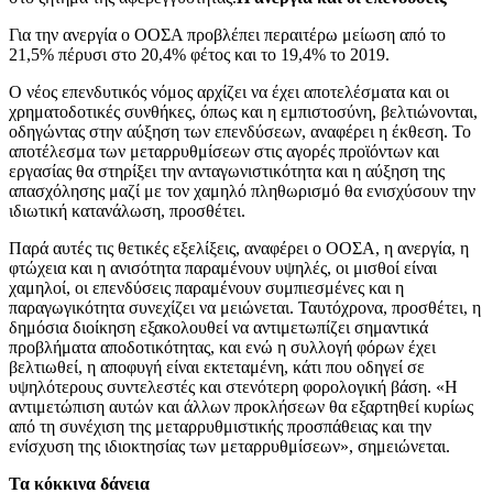
Για την ανεργία ο ΟΟΣΑ προβλέπει περαιτέρω μείωση από το
21,5% πέρυσι στο 20,4% φέτος και το 19,4% το 2019.
Ο νέος επενδυτικός νόμος αρχίζει να έχει αποτελέσματα και οι
χρηματοδοτικές συνθήκες, όπως και η εμπιστοσύνη, βελτιώνονται,
οδηγώντας στην αύξηση των επενδύσεων, αναφέρει η έκθεση. Το
αποτέλεσμα των μεταρρυθμίσεων στις αγορές προϊόντων και
εργασίας θα στηρίξει την ανταγωνιστικότητα και η αύξηση της
απασχόλησης μαζί με τον χαμηλό πληθωρισμό θα ενισχύσουν την
ιδιωτική κατανάλωση, προσθέτει.
Παρά αυτές τις θετικές εξελίξεις, αναφέρει ο ΟΟΣΑ, η ανεργία, η
φτώχεια και η ανισότητα παραμένουν υψηλές, οι μισθοί είναι
χαμηλοί, οι επενδύσεις παραμένουν συμπιεσμένες και η
παραγωγικότητα συνεχίζει να μειώνεται. Ταυτόχρονα, προσθέτει, η
δημόσια διοίκηση εξακολουθεί να αντιμετωπίζει σημαντικά
προβλήματα αποδοτικότητας, και ενώ η συλλογή φόρων έχει
βελτιωθεί, η αποφυγή είναι εκτεταμένη, κάτι που οδηγεί σε
υψηλότερους συντελεστές και στενότερη φορολογική βάση. «Η
αντιμετώπιση αυτών και άλλων προκλήσεων θα εξαρτηθεί κυρίως
από τη συνέχιση της μεταρρυθμιστικής προσπάθειας και την
ενίσχυση της ιδιοκτησίας των μεταρρυθμίσεων», σημειώνεται.
Τα κόκκινα δάνεια