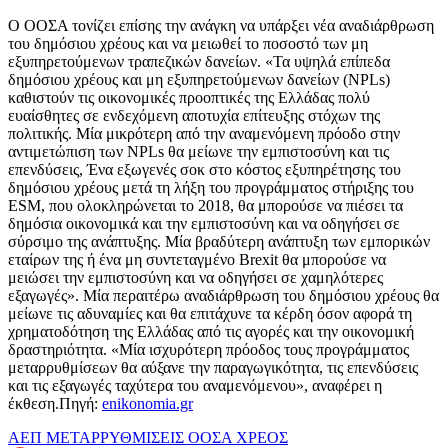
Ο ΟΟΣΑ τονίζει επίσης την ανάγκη να υπάρξει νέα αναδιάρθρωση
του δημόσιου χρέους και να μειωθεί το ποσοστό των μη
εξυπηρετούμενων τραπεζικών δανείων. «Τα υψηλά επίπεδα
δημόσιου χρέους και μη εξυπηρετούμενων δανείων (NPLs)
καθιστούν τις οικονομικές προοπτικές της Ελλάδας πολύ
ευαίσθητες σε ενδεχόμενη αποτυχία επίτευξης στόχων της
πολιτικής. Μία μικρότερη από την αναμενόμενη πρόοδο στην
αντιμετώπιση των NPLs θα μείωνε την εμπιστοσύνη και τις
επενδύσεις, Ένα εξωγενές σοκ στο κόστος εξυπηρέτησης του
δημόσιου χρέους μετά τη λήξη του προγράμματος στήριξης του
ESM, που ολοκληρώνεται το 2018, θα μπορούσε να πιέσει τα
δημόσια οικονομικά και την εμπιστοσύνη και να οδηγήσει σε
σύρσιμο της ανάπτυξης. Μία βραδύτερη ανάπτυξη των εμπορικών
εταίρων της ή ένα μη συντεταγμένο Brexit θα μπορούσε να
μειώσει την εμπιστοσύνη και να οδηγήσει σε χαμηλότερες
εξαγωγές». Μία περαιτέρω αναδιάρθρωση του δημόσιου χρέους θα
μείωνε τις αδυναμίες και θα επιτάχυνε τα κέρδη όσον αφορά τη
χρηματοδότηση της Ελλάδας από τις αγορές και την οικονομική
δραστηριότητα. «Μία ισχυρότερη πρόοδος τους προγράμματος
μεταρρυθμίσεων θα αύξανε την παραγωγικότητα, τις επενδύσεις
και τις εξαγωγές ταχύτερα του αναμενόμενου», αναφέρει η
έκθεση.Πηγή:
enikonomia.gr
ΑΕΠ
ΜΕΤΑΡΡΥΘΜΙΣΕΙΣ
ΟΟΣΑ
ΧΡΕΟΣ