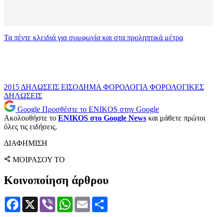
Τα πέντε κλειδιά για συμφωνία και στα προληπτικά μέτρα
2015
ΔΗΛΩΣΕΙΣ
ΕΙΣΟΔΗΜΑ
ΦΟΡΟΛΟΓΙΑ
ΦΟΡΟΛΟΓΙΚΕΣ
ΔΗΛΩΣΕΙΣ
Google
Προσθέστε το ENIKOS στην Google
Ακολουθήστε το
ENIKOS στο Google News
και μάθετε πρώτοι
όλες τις ειδήσεις.
ΔΙΑΦΗΜΙΣΗ
ΜΟΙΡΑΣΟΥ ΤΟ
Κοινοποίηση άρθρου
Facebook
X
Viber
WhatsApp
Email
Μοιραστείτε