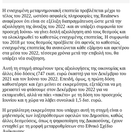
Η ενισχυμένη μεταμνημονιακή εποπτεία προβλέπεται μέχρι το
τέλος του 2022, ωστόσο ασφαλείς πληροφορίες της Realnews
αναφέρουν ότι είναι σε εξέλιξη διαπραγμάτευση ώστε μετά την
αξιολόγηση της άνοιξης του 2022 -και αν υπάρξει συμφωνία τον
προσεχή Ιούνιο- να γίνει διπλή αξιολόγηση από τους θεσμούς και
να ολοκληρωθεί το καθεστώς ενισχυμένης εποπτείας. Η συμφωνία
του 2018 με τους θεσμούς προέβλεπε ότι αφενός το καθεστώς
ενισχυμένης εποπτείας θα ανανεώνεται κάθε εξάμηνο και αφετέρου
στα μέσα του 2022, τέσσερα χρόνια μετά την επιβολή του, θα
υπάρξει νέα συζήτηση.
Αυτή τη στιγμή απομένουν τρεις αξιολογήσεις της οικονομίας και
άλλες δύο δόσεις (747 εκατ. ευρώ έκαστη) για τον Δεκέμβριο του
2021 και τον Ιούνιο του 2022. Επειδή, όμως, η πρώτη δόση
καθυστέρησε και έχει μείνει σε εκκρεμότητα, εξετάζεται να μη
χρειαστεί να φτάσουμε στον Δεκέμβριο του 2022 για να
εκταμιευθεί, αλλά να πάει «πακέτο» με τη δόση του προσεχούς
Ιουνίου και η χώρα να λάβει συνολικά 1,5 δισ. ευρώ.
H μεγαλύτερη εκκρεμότητα που υπάρχει αυτή τη στιγμή είναι ο
μηδενισμός των ληξιπρόθεσμων οφειλών του Δημοσίου, καθώς
άλλες δεσμεύσεις, όπως η ψηφιοποίηση της Δικαιοσύνης, έχουν
ενταχθεί με τη μορφή μεταρρυθμίσεων στο Εθνικό Σχέδιο
Ανάκαμψης.