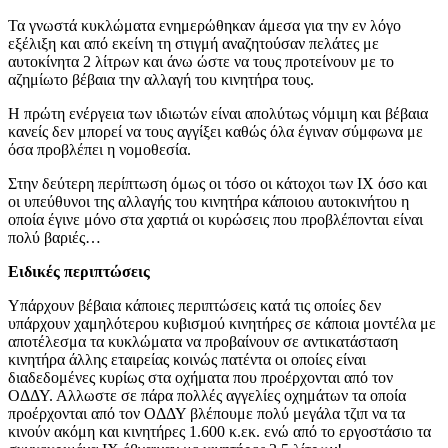
Τα γνωστά κυκλώματα ενημερώθηκαν άμεσα για την εν λόγο
εξέλιξη και από εκείνη τη στιγμή αναζητούσαν πελάτες με
αυτοκίνητα 2 λίτρων και άνω ώστε να τους προτείνουν με το
αζημίωτο βέβαια την αλλαγή του κινητήρα τους.
Η πρώτη ενέργεια των ιδιωτών είναι απολύτως νόμιμη και βέβαια
κανείς δεν μπορεί να τους αγγίξει καθώς όλα έγιναν σύμφωνα με
όσα προβλέπει η νομοθεσία.
Στην δεύτερη περίπτωση όμως οι τόσο οι κάτοχοι των ΙΧ όσο και
οι υπεύθυνοι της αλλαγής του κινητήρα κάποιου αυτοκινήτου η
οποία έγινε μόνο στα χαρτιά οι κυρώσεις που προβλέπονται είναι
πολύ βαριές…
Ειδικές περιπτώσεις
Υπάρχουν βέβαια κάποιες περιπτώσεις κατά τις οποίες δεν
υπάρχουν χαμηλότερου κυβισμού κινητήρες σε κάποια μοντέλα με
αποτέλεσμα τα κυκλώματα να προβαίνουν σε αντικατάσταση
κινητήρα άλλης εταιρείας κοινώς πατέντα οι οποίες είναι
διαδεδομένες κυρίως στα οχήματα που προέρχονται από τον
ΟΔΔΥ. Αλλωστε σε πάρα πολλές αγγελίες οχημάτων τα οποία
προέρχονται από τον ΟΔΔΥ βλέπουμε πολύ μεγάλα τζιπ να τα
κινούν ακόμη και κινητήρες 1.600 κ.εκ. ενώ από το εργοστάσιο τα