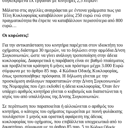
συγκεκριμένα ΙΧ έβγαιναν με κινητήρες 2,5 λίτρων!
Μάλιστα στις αγγελίες αναγράφεται με έντονα γράμματα πως για
Τέλη Κυκλοφορίας καταβάλλουν μόλις 250 ευρώ ενώ στην
πραγματικότητα θα έπρεπε να καταβάλλουν περισσότερα από 800
ευρώ…
Οι κυρώσεις!
Για την αντικατάσταση του κινητήρα παρέχεται στον ιδιοκτήτη του
οχήματος διάστημα 30 ημερών, να το δηλώσει στην αρμόδια Δ/νση
Συγκοινωνιών, ώστε να γίνει ανάλογη τροποποίηση στην άδεια
κυκλοφορίας. Διαφορετικά η παράβαση είναι σε βαθμό πταίσματος
και προβλέπεται κράτηση 6 μήνες και πρόστιμο μέχρι 3.000 Ευρώ
σύμφωνα με το άρθρο 85 παρ. 4 Κώδικα Οδικής Κυκλοφορίας,
όπως τροποποιήθηκε πρόσφατα. Η δήλωση γίνεται με την
προσκόμιση ανάλογων παραστατικών στην Δ/νση Συγκοινωνιών
της Νομαρχίας που έχει εκδοθεί η άδεια κυκλοφορίας. Όταν δεν
υπάρχει αριθμός κινητήρα γίνεται ο κυβισμός και διαπιστώνεται η
ισχύς του από υπαλλήλους της Δ/νσης Συγκοινωνιών.
Σε περίπτωση που παραποιείται ή αλλοιώνεται ο αριθμός του
κινητήρα, ο κάτοχος του οχήματος τιμωρείται με ποινή φυλάκισης
τουλάχιστον 1 μηνός και οριστική αφαίρεση της άδειας
κυκλοφορίας του οχήματος, που επιβάλλεται υποχρεωτικά από το
δικαστήριο, σύμφωνα με το άρθρο 85 παρ. 5 το
Κώδικα Οδικής