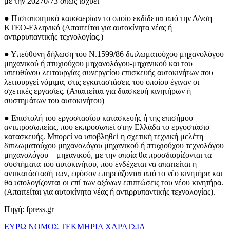
με την 20270/73 όπως ισχύει
● Πιστοποιητικό καυσαερίων το οποίο εκδίδεται από την Δ/νση
ΚΤΕΟ-Ελληνικό (Απαιτείται για αυτοκίνητα νέας ή
αντιρρυπαντικής τεχνολογίας.)
● Υπεύθυνη δήλωση του Ν.1599/86 διπλωματούχου μηχανολόγου
μηχανικού ή πτυχιούχου μηχανολόγου-μηχανικού και του
υπευθύνου λειτουργίας συνεργείου επισκευής αυτοκινήτων που
λειτουργεί νόμιμα, στις εγκαταστάσεις του οποίου έγιναν οι
σχετικές εργασίες. (Απαιτείται για διασκευή κινητήρων ή
συστημάτων του αυτοκινήτου)
● Επιστολή του εργοστασίου κατασκευής ή της επισήμου
αντιπροσωπείας, που εκπροσωπεί στην Ελλάδα το εργοστάσιο
κατασκευής. Μπορεί να υποβληθεί η σχετική τεχνική μελέτη
διπλωματούχου μηχανολόγου μηχανικού ή πτυχιούχου τεχνολόγου
μηχανολόγου – μηχανικού, με την οποία θα προσδιορίζονται τα
συστήματα του αυτοκινήτου, που ενδέχεται να απαιτείται η
αντικατάστασή των, εφόσον επηρεάζονται από το νέο κινητήρα και
θα υπολογίζονται οι επί των αξόνων επιπτώσεις του νέου κινητήρα.
(Απαιτείται για αυτοκίνητα νέας ή αντιρρυπαντικής τεχνολογίας).
Πηγή: fpress.gr
ΕΥΡΩ
ΝΟΜΟΣ
ΤΕΚΜΗΡΙΑ
ΧΑΡΑΤΣΙΑ