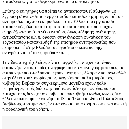
κατασκευής, για το συγκεκριμένο τύπο αυτοκινήτου.
Επίσης ο κινητήρας θα πρέπει να αντικατασταθεί σύμφωνα με
έγγραφη συναίνεση του εργοστασίου κατασκευής ή της επισήμου
αντιπροσωπίας, που εκπροσωπεί στην Ελλάδα το εργοστάσιο
κατασκευής, όλα τα συστήματα του αυτοκινήτου, που τυχόν
επηρεάζονται από το νέο κινητήρα, όπως πέδησης, ανάρτησης,
αντιρρύπανσης κ.λ.π, εφόσον στην έγγραφη συναίνεση του
εργοστασίου κατασκευής ή της επισήμου αντιπροσωπίας, που
εκπροσωπεί στην Ελλάδα το εργοστάσιο κατασκευής,
αναγράφονται τέτοιες προϋποθέσεις.
Tην ίδια στιγμή χιλιάδες είναι οι αγγελίες μεταχειρισμένων
αυτοκινήτων στις οποίες αναγράφεται σε έντονα γράμματα πως τα
αυτοκίνητα που πωλούνται έχουν κινητήρες 2 λίτρων και άνω αλλά
στην άδεια κυκλοφορίας τους αναγράφεται πολύ μικρότερος
κυβισμός. Βέβαια τα συγκεκριμένα μοντέλα έχουν πολύ
υψηλότερες τιμές διάθεσης από τα αντίστοιχα μοντέλα που οι
κάτοχοί τους δεν έχουν προβεί σε υποκυβισμό καθώς κανείς δεν
θέλει να αποκτήσει ένα νόμιμο ΙΧ με Τέλη και Φόρο Πολυτελούς
Διαβίωσης προτιμώντας ένα παράνομο αυτοκίνητο που είναι ανεκτή
η φορολογική του χρήση…