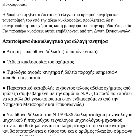
Κυκλοφορίας.
Η διαπίστωση γίνεται έπειτα από έλεγχο του αριθμού κινητήρα και
ταυτοποίησή του από την άδεια κυκλοφορίας, προβλέπεται δε η
ακινητοποίηση του οχήματος και η μεταφορά του στην αρμόδια Υπηρεσία.
Για παραπέρα κυρώσεις αυτές επιβάλλονται από την Δ/νση Συγκοινωνιών.
Απαιτούμενα δικαιολογητικά για αλλαγή κινητήρα
● Αίτηση – υπεύθυνη δήλωση (το παρόν έντυπο)
● ‘Αδεια κυκλοφορίας του οχήματος
● Τιμολόγιο αγοράς κινητήρα ή δελτίο παροχής υπηρεσιών
τοποθέτησης αυτού
● Παραστατικό καταβολής ισχύοντος τέλους αδείας οχήματος από
τράπεζα συμβεβλημένη με την αρμόδια Ν.Α. (Το ποσό που πρέπει
να καταβληθεί γνωστοποιείται στον ενδιαφερόμενο από την
Υπηρεσία Μεταφορών και Επικοινωνιών)
● Υπεύθυνη δήλωση του Ν.1599/86 διπλωματούχου μηχανολόγου
μηχανικού ή πτυχιούχου τεχνολόγου μηχανολόγου-μηχανικού,
στην οποία θα δηλώνονται τα πλήρη στοιχεία του νέου κινητήρα
και θα αποτυπώνεται ο τύπος του και ο αριθμός πλαισίου σύμφωνα