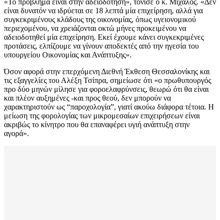
«Το πρόβλημα είναι στην αδειοδότηση», τόνισε ο κ. Μίχαλος. «Δεν
είναι δυνατόν να ιδρύεται σε 18 λεπτά μία επιχείρηση, αλλά για
συγκεκριμένους κλάδους της οικονομίας, όπως υγειονομικού
περιεχομένου, να χρειάζονται οκτώ μήνες προκειμένου να
αδειοδοτηθεί μία επιχείρηση. Εκεί έχουμε κάνει συγκεκριμένες
προτάσεις, ελπίζουμε να γίνουν αποδεκτές από την ηγεσία του
υπουργείου Οικονομίας και Ανάπτυξης».
Όσον αφορά στην επερχόμενη Διεθνή Έκθεση Θεσσαλονίκης και
τις εξαγγελίες του Αλέξη Τσίπρα, σημείωσε ότι «ο πρωθυπουργός
προ δύο μηνών μίλησε για φοροελαφρύνσεις, θεωρώ ότι θα είναι
και πλέον αυξημένες -και προς θεού, δεν μπορούν να
χαρακτηριστούν ως “παροχολογία”, γιατί ακούω διάφορα τέτοια. Η
μείωση της φορολογίας των μικρομεσαίων επιχειρήσεων είναι
ακριβώς το κίνητρο που θα επαναφέρει υγιή ανάπτυξη στην
αγορά».