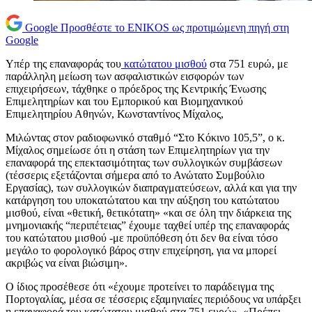
Google
Προσθέστε το ENIKOS ως προτιμώμενη πηγή στη
Google
Υπέρ της επαναφοράς του
κατώτατου μισθού
στα 751 ευρώ, με
παράλληλη μείωση των ασφαλιστικών εισφορών των
επιχειρήσεων, τάχθηκε ο πρόεδρος της Κεντρικής Ένωσης
Επιμελητηρίων και του Εμπορικού και Βιομηχανικού
Επιμελητηρίου Αθηνών, Κωνσταντίνος Μίχαλος,
Μιλώντας στον ραδιοφωνικό σταθμό “Στο Κόκινο 105,5”, ο κ.
Μίχαλος σημείωσε ότι η στάση των Επιμελητηρίων για την
επαναφορά της επεκτασιμότητας των συλλογικών συμβάσεων
(τέσσερις εξετάζονται σήμερα από το Ανώτατο Συμβούλιο
Εργασίας), των συλλογικών διαπραγματεύσεων, αλλά και για την
κατάργηση του υποκατώτατου και την αύξηση του κατώτατου
μισθού, είναι «θετική, θετικότατη» «και σε όλη την διάρκεια της
μνημονιακής “περιπέτειας” έχουμε ταχθεί υπέρ της επαναφοράς
του κατώτατου μισθού -με προϋπόθεση ότι δεν θα είναι τόσο
μεγάλο το φορολογικό βάρος στην επιχείρηση, για να μπορεί
ακριβώς να είναι βιώσιμη».
O ίδιος προσέθεσε ότι «έχουμε προτείνει το παράδειγμα της
Πορτογαλίας, μέσα σε τέσσερις εξαμηνιαίες περιόδους να υπάρξει
η επαναφορά του κατώτατου μισθού στα 751 ευρώ». «Πρέπει