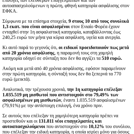
επιλογές των ελεύθερων επαγγελματιών και των
αυτοαπασχολούμενων η πρώτη, φθηνή κατηγορία ασφάλισης στον
ΕΦΚΑ.
Σύμφωνα με τα επίσημα στοιχεία,
9 στους 10 από τους συνολικά
1,3 εκατ. που είναι ασφαλισμένοι
στον Ενιαίο Φορέα έχουν
ενταχθεί στην 1η ασφαλιστική κατηγορία, καταβάλλοντας έως
240,25 ευρώ τον μήνα για κύρια ασφάλιση, υγεία και ανεργία.
Κι αυτό παρά το γεγονός ότι,
οι ειδικοί προειδοποιούν πως μετά
από 20 χρόνια ασφάλισης
, η παραμονή τους στη χαμηλή
κατηγορία οδηγεί σε σύνταξη που δεν θα αγγίζει τα
510 ευρώ
.
Ακόμη και μετά από 40 χρόνια ασφάλισης, εφόσον παραμείνουν
στην πρώτη κατηγορία, η σύνταξή τους δεν θα ξεπερνά τα 770
ευρώ (μεικτά).
Αναλυτικά, την τρέχουσα χρονιά,
την 1η κατηγορία επέλεξαν
1.035.519 μη μισθωτοί που αντιστοιχούν στο 79,49% των
ασφαλισμένων μη μισθωτών
, έναντι 1.035.519 ασφαλισμένων
(79,91%) με την αντίστοιχη επιλογή, ένα χρόνο πριν.
Σε αυτούς που επέλεξαν τη χαμηλότερη κατηγορία πρέπει να
προστεθούν και οι
131.811 νέοι επαγγελματίες
και
αυτοαπασχολούμενοι
που αντιστοιχούν στο
10,12%
του συνόλου,
που επέλεξαν την ειδική κατηγορία, η οποία ισχύει μόνο για όσους