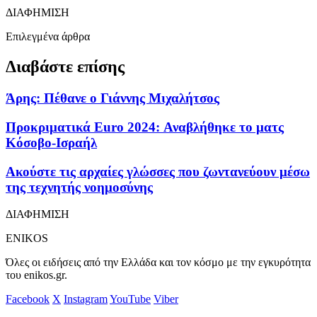
ΔΙΑΦΗΜΙΣΗ
Επιλεγμένα άρθρα
Διαβάστε επίσης
Άρης: Πέθανε ο Γιάννης Μιχαλήτσος
Προκριματικά Euro 2024: Αναβλήθηκε το ματς
Κόσοβο-Ισραήλ
Ακούστε τις αρχαίες γλώσσες που ζωντανεύουν μέσω
της τεχνητής νοημοσύνης
ΔΙΑΦΗΜΙΣΗ
ENIKOS
Όλες οι ειδήσεις από την Ελλάδα και τον κόσμο με την εγκυρότητα
του enikos.gr.
Facebook
X
Instagram
YouTube
Viber