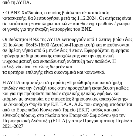
από τη ΔΥΠΑ.
• Ο ΒΝΣ Χαϊδαρίου, ο οποίος βρίσκεται σε κατάσταση
κατασκευής, θα λειτουργήσει μετά τις 1.12.2024. Οι αιτήσεις είναι
σε κατάσταση «αναπληρωματικών» και θα ενημερωθούν έγκαιρα
οι γονείς για την έναρξη λειτουργίας του ΒΝΣ.
Οι ιδιόκτητοι ΒΝΣ της ΔΥΠΑ λειτουργούν από 1 Σεπτεμβρίου έως
31 Ιουλίου, 06:45-16:00 (Δευτέρα-Παρασκευή) και απευθύνονται
σε βρέφη-νήπια από 6 μηνών έως 4 ετών. Εφαρμόζεται ημερήσιο
πρόγραμμα δημιουργικής απασχόλησης για την αρμονική
ψυχοσωματική και εκπαιδευτική ανάπτυξη των παιδιών. Η
φιλοξενία είναι εντελώς δωρεάν και
τα κριτήρια επιλογής είναι οικονομικά και κοινωνικά.
Η ΔΥΠΑ συμμετέχει στη δράση «Προώθηση και υποστήριξη
παιδιών για την ένταξή τους στην προσχολική εκπαίδευση καθώς
και για την πρόσβαση παιδιών σχολικής ηλικίας, εφήβων και
ατόμων με αναπηρία, σε υπηρεσίες δημιουργικής απασχόλησης»
με Δικαιούχο Φορέα την Ε.Ε.Τ.Α.Α. Α.Ε. που συγχρηματοδοτείται
από το Ευρωπαϊκό Κοινωνικό Ταμείο (ΕΚΤ) καθώς και από
εθνικούς πόρους, στο πλαίσιο του Εταιρικού Συμφώνου για την
Περιφερειακή Ανάπτυξη (ΕΣΠΑ) για την Προγραμματική Περίοδο
2021-2027.