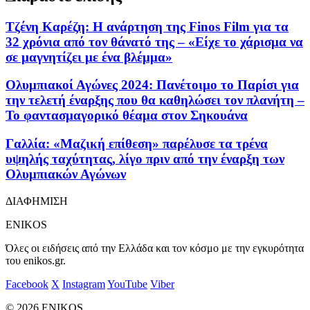
Τζένη Καρέζη: Η ανάρτηση της Finos Film για τα
32 χρόνια από τον θάνατό της – «Είχε το χάρισμα να
σε μαγνητίζει με ένα βλέμμα»
Ολυμπιακοί Αγώνες 2024: Πανέτοιμο το Παρίσι για
την τελετή έναρξης που θα καθηλώσει τον πλανήτη –
Το φαντασμαγορικό θέαμα στον Σηκουάνα
Γαλλία: «Μαζική επίθεση» παρέλυσε τα τρένα
υψηλής ταχύτητας, λίγο πριν από την έναρξη των
Ολυμπιακών Αγώνων
ΔΙΑΦΗΜΙΣΗ
ENIKOS
Όλες οι ειδήσεις από την Ελλάδα και τον κόσμο με την εγκυρότητα
του enikos.gr.
Facebook
X
Instagram
YouTube
Viber
© 2026 ENIKOS