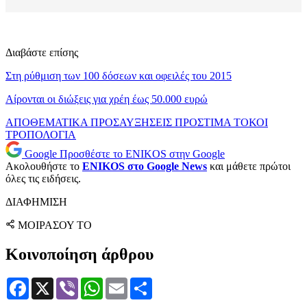
Διαβάστε επίσης
Στη ρύθμιση των 100 δόσεων και οφειλές του 2015
Αίρονται οι διώξεις για χρέη έως 50.000 ευρώ
ΑΠΟΘΕΜΑΤΙΚΑ
ΠΡΟΣΑΥΞΗΣΕΙΣ
ΠΡΟΣΤΙΜΑ
ΤΟΚΟΙ
ΤΡΟΠΟΛΟΓΙΑ
Google
Προσθέστε το ENIKOS στην Google
Ακολουθήστε το
ENIKOS στο Google News
και μάθετε πρώτοι
όλες τις ειδήσεις.
ΔΙΑΦΗΜΙΣΗ
ΜΟΙΡΑΣΟΥ ΤΟ
Κοινοποίηση άρθρου
Facebook
X
Viber
WhatsApp
Email
Μοιραστείτε