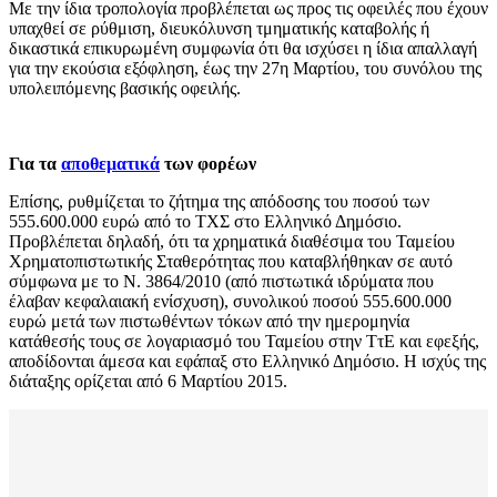
Με την ίδια τροπολογία προβλέπεται ως προς τις οφειλές που έχουν
υπαχθεί σε ρύθμιση, διευκόλυνση τμηματικής καταβολής ή
δικαστικά επικυρωμένη συμφωνία ότι θα ισχύσει η ίδια απαλλαγή
για την εκούσια εξόφληση, έως την 27η Μαρτίου, του συνόλου της
υπολειπόμενης βασικής οφειλής.
Για τα
αποθεματικά
των φορέων
Επίσης, ρυθμίζεται το ζήτημα της απόδοσης του ποσού των
555.600.000 ευρώ από το ΤΧΣ στο Ελληνικό Δημόσιο.
Προβλέπεται δηλαδή, ότι τα χρηματικά διαθέσιμα του Ταμείου
Χρηματοπιστωτικής Σταθερότητας που καταβλήθηκαν σε αυτό
σύμφωνα με το Ν. 3864/2010 (από πιστωτικά ιδρύματα που
έλαβαν κεφαλαιακή ενίσχυση), συνολικού ποσού 555.600.000
ευρώ μετά των πιστωθέντων τόκων από την ημερομηνία
κατάθεσής τους σε λογαριασμό του Ταμείου στην ΤτΕ και εφεξής,
αποδίδονται άμεσα και εφάπαξ στο Ελληνικό Δημόσιο. Η ισχύς της
διάταξης ορίζεται από 6 Μαρτίου 2015.