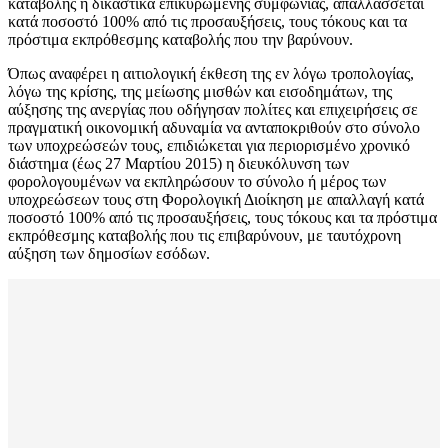
καταβολής ή δικαστικά επικυρωμένης συμφωνίας, απαλλάσσεται
κατά ποσοστό 100% από τις προσαυξήσεις, τους τόκους και τα
πρόστιμα εκπρόθεσμης καταβολής που την βαρύνουν.
Όπως αναφέρει η αιτιολογική έκθεση της εν λόγω τροπολογίας,
λόγω της κρίσης, της μείωσης μισθών και εισοδημάτων, της
αύξησης της ανεργίας που οδήγησαν πολίτες και επιχειρήσεις σε
πραγματική οικονομική αδυναμία να ανταποκριθούν στο σύνολο
των υποχρεώσεών τους, επιδιώκεται για περιορισμένο χρονικό
διάστημα (έως 27 Μαρτίου 2015) η διευκόλυνση των
φορολογουμένων να εκπληρώσουν το σύνολο ή μέρος των
υποχρεώσεων τους στη Φορολογική Διοίκηση με απαλλαγή κατά
ποσοστό 100% από τις προσαυξήσεις, τους τόκους και τα πρόστιμα
εκπρόθεσμης καταβολής που τις επιβαρύνουν, με ταυτόχρονη
αύξηση των δημοσίων εσόδων.