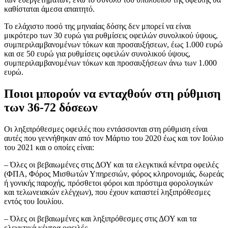
καθίσταται άμεσα απαιτητό.
Το ελάχιστο ποσό της μηνιαίας δόσης δεν μπορεί να είναι
μικρότερο των 30 ευρώ για ρυθμίσεις οφειλών συνολικού ύψους,
συμπεριλαμβανομένων τόκων και προσαυξήσεων, έως 1.000 ευρώ
και σε 50 ευρώ για ρυθμίσεις οφειλών συνολικού ύψους,
συμπεριλαμβανομένων τόκων και προσαυξήσεων άνω των 1.000
ευρώ.
Ποιοι μπορούν να ενταχθούν στη ρύθμιση
των 36-72 δόσεων
Οι ληξιπρόθεσμες οφειλές που εντάσσονται στη ρύθμιση είναι
αυτές που γεννήθηκαν από τον Μάρτιο του 2020 έως και τον Ιούλιο
του 2021 και ο οποίες είναι:
– Όλες οι βεβαιωμένες στις ΔΟΥ και τα ελεγκτικά κέντρα οφειλές
(ΦΠΑ, Φόρος Μισθωτών Υπηρεσιών, φόρος κληρονομιάς, δωρεάς
ή γονικής παροχής, πρόσθετοι φόροι και πρόστιμα φορολογικών
και τελωνειακών ελέγχων), που έχουν καταστεί ληξιπρόθεσμες
εντός του Ιουλίου.
– Όλες οι βεβαιωμένες και ληξιπρόθεσμες στις ΔΟΥ και τα
ελεγκτικά κέντρα οφειλές.