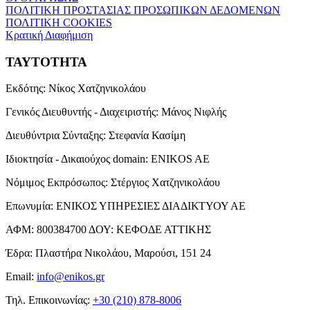
ΠΟΛΙΤΙΚΗ ΠΡΟΣΤΑΣΙΑΣ ΠΡΟΣΩΠΙΚΩΝ ΔΕΔΟΜΕΝΩΝ
ΠΟΛΙΤΙΚΗ COOKIES
Κρατική Διαφήμιση
ΤΑΥΤΟΤΗΤΑ
Εκδότης:
Νίκος Χατζηνικολάου
Γενικός Διευθυντής - Διαχειριστής:
Μάνος Νιφλής
Διευθύντρια Σύνταξης:
Στεφανία Κασίμη
Ιδιοκτησία - Δικαιούχος domain:
ENIKOS AE
Νόμιμος Εκπρόσωπος:
Στέργιος Χατζηνικολάου
Επωνυμία:
ΕΝΙΚΟΣ ΥΠΗΡΕΣΙΕΣ ΔΙΑΔΙΚΤΥΟΥ ΑΕ
ΑΦΜ:
800384700
ΔΟΥ:
ΚΕΦΟΔΕ ΑΤΤΙΚΗΣ
Έδρα:
Πλαστήρα Νικολάου, Μαρούσι, 151 24
Email:
info@enikos.gr
Τηλ. Επικοινωνίας:
+30 (210) 878-8006