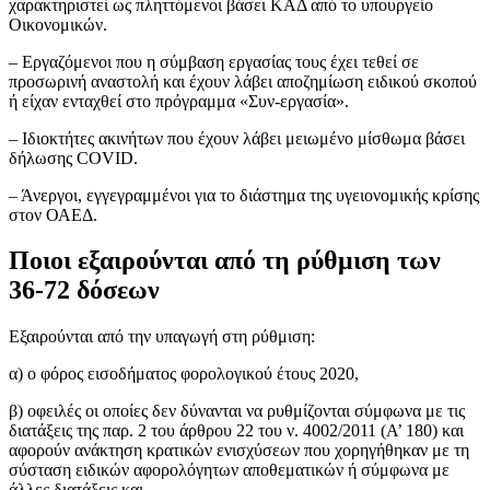
χαρακτηριστεί ως πληττόμενοι βάσει ΚΑΔ από το υπουργείο
Οικονομικών.
– Εργαζόμενοι που η σύμβαση εργασίας τους έχει τεθεί σε
προσωρινή αναστολή και έχουν λάβει αποζημίωση ειδικού σκοπού
ή είχαν ενταχθεί στο πρόγραμμα «Συν-εργασία».
– Ιδιοκτήτες ακινήτων που έχουν λάβει μειωμένο μίσθωμα βάσει
δήλωσης COVID.
– Άνεργοι, εγγεγραμμένοι για το διάστημα της υγειονομικής κρίσης
στον ΟΑΕΔ.
Ποιοι εξαιρούνται από τη ρύθμιση των
36-72 δόσεων
Εξαιρούνται από την υπαγωγή στη ρύθμιση:
α) ο φόρος εισοδήματος φορολογικού έτους 2020,
β) οφειλές οι οποίες δεν δύνανται να ρυθμίζονται σύμφωνα με τις
διατάξεις της παρ. 2 του άρθρου 22 του ν. 4002/2011 (Α’ 180) και
αφορούν ανάκτηση κρατικών ενισχύσεων που χορηγήθηκαν με τη
σύσταση ειδικών αφορολόγητων αποθεματικών ή σύμφωνα με
άλλες διατάξεις και