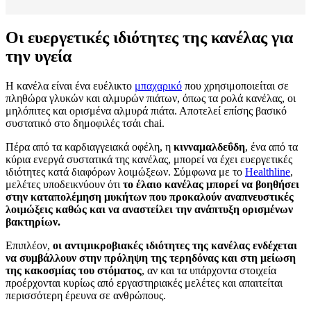
Οι ευεργετικές ιδιότητες της κανέλας για
την υγεία
Η κανέλα είναι ένα ευέλικτο
μπαχαρικό
που χρησιμοποιείται σε
πληθώρα γλυκών και αλμυρών πιάτων, όπως τα ρολά κανέλας, οι
μηλόπιτες και ορισμένα αλμυρά πιάτα. Αποτελεί επίσης βασικό
συστατικό στο δημοφιλές τσάι chai.
Πέρα από τα καρδιαγγειακά οφέλη, η
κινναμαλδεΰδη
, ένα από τα
κύρια ενεργά συστατικά της κανέλας, μπορεί να έχει ευεργετικές
ιδιότητες κατά διαφόρων λοιμώξεων. Σύμφωνα με το
Healthline
,
μελέτες υποδεικνύουν ότι
το έλαιο κανέλας μπορεί να βοηθήσει
στην καταπολέμηση μυκήτων που προκαλούν αναπνευστικές
λοιμώξεις καθώς και να αναστείλει την ανάπτυξη ορισμένων
βακτηρίων.
Επιπλέον,
οι αντιμικροβιακές ιδιότητες της κανέλας ενδέχεται
να συμβάλλουν στην πρόληψη της τερηδόνας και στη μείωση
της κακοσμίας του στόματος
, αν και τα υπάρχοντα στοιχεία
προέρχονται κυρίως από εργαστηριακές μελέτες και απαιτείται
περισσότερη έρευνα σε ανθρώπους.