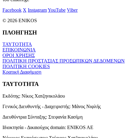
Facebook
X
Instagram
YouTube
Viber
© 2026 ENIKOS
ΠΛΟΗΓΗΣΗ
ΤΑΥΤΟΤΗΤΑ
ΕΠΙΚΟΙΝΩΝΙΑ
ΟΡΟΙ ΧΡΗΣΗΣ
ΠΟΛΙΤΙΚΗ ΠΡΟΣΤΑΣΙΑΣ ΠΡΟΣΩΠΙΚΩΝ ΔΕΔΟΜΕΝΩΝ
ΠΟΛΙΤΙΚΗ COOKIES
Κρατική Διαφήμιση
ΤΑΥΤΟΤΗΤΑ
Εκδότης:
Νίκος Χατζηνικολάου
Γενικός Διευθυντής - Διαχειριστής:
Μάνος Νιφλής
Διευθύντρια Σύνταξης:
Στεφανία Κασίμη
Ιδιοκτησία - Δικαιούχος domain:
ENIKOS AE
Νόμιμος Εκπρόσωπος:
Στέργιος Χατζηνικολάου