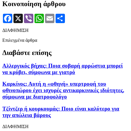
Κοινοποίηση άρθρου
Facebook
X
Viber
WhatsApp
Email
Μοιραστείτε
ΔΙΑΦΗΜΙΣΗ
Επιλεγμένα άρθρα
Διαβάστε επίσης
Αλλεργικός βήχας: Ποια σοβαρή αρρώστια μπορεί
να κρύβει, σύμφωνα με γιατρό
Καρκίνος: Αυτή η «φθηνή» υπερτροφή του
φθινοπώρου έχει ισχυρές αντικαρκινικές ιδιότητες,
σύμφωνα με διατροφολόγο
Τζίντζερ ή κουρκουμάς: Ποιο είναι καλύτερο για
την απώλεια βάρους
ΔΙΑΦΗΜΙΣΗ