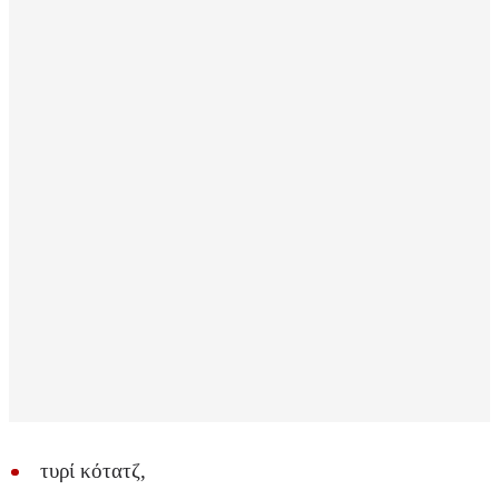
τυρί κότατζ,