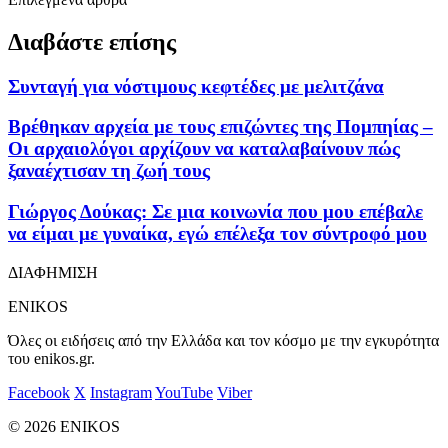
Διαβάστε επίσης
Συνταγή για νόστιμους κεφτέδες με μελιτζάνα
Βρέθηκαν αρχεία με τους επιζώντες της Πομπηίας –
Οι αρχαιολόγοι αρχίζουν να καταλαβαίνουν πώς
ξαναέχτισαν τη ζωή τους
Γιώργος Δούκας: Σε μια κοινωνία που μου επέβαλε
να είμαι με γυναίκα, εγώ επέλεξα τον σύντροφό μου
ΔΙΑΦΗΜΙΣΗ
ENIKOS
Όλες οι ειδήσεις από την Ελλάδα και τον κόσμο με την εγκυρότητα
του enikos.gr.
Facebook
X
Instagram
YouTube
Viber
© 2026 ENIKOS