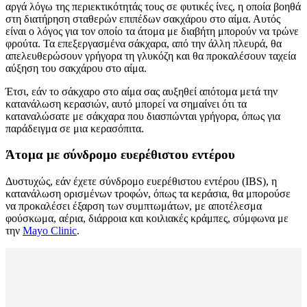
αργά λόγω της περιεκτικότητάς τους σε φυτικές ίνες, η οποία βοηθά
στη διατήρηση σταθερών επιπέδων σακχάρου στο αίμα. Αυτός
είναι ο λόγος για τον οποίο τα άτομα με διαβήτη μπορούν να τρώνε
φρούτα. Τα επεξεργασμένα σάκχαρα, από την άλλη πλευρά, θα
απελευθερώσουν γρήγορα τη γλυκόζη και θα προκαλέσουν ταχεία
αύξηση του σακχάρου στο αίμα.
Έτσι, εάν το σάκχαρο στο αίμα σας αυξηθεί απότομα μετά την
κατανάλωση κερασιών, αυτό μπορεί να σημαίνει ότι τα
καταναλώσατε με σάκχαρα που διασπώνται γρήγορα, όπως για
παράδειγμα σε μια κερασόπιτα.
Άτομα με σύνδρομο ευερέθιστου εντέρου
Δυστυχώς, εάν έχετε σύνδρομο ευερέθιστου εντέρου (IBS), η
κατανάλωση ορισμένων τροφών, όπως τα κεράσια, θα μπορούσε
να προκαλέσει έξαρση των συμπτωμάτων, με αποτέλεσμα
φούσκωμα, αέρια, διάρροια και κοιλιακές κράμπες, σύμφωνα με
την
Mayo Clinic
.