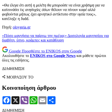
«
Θα έλεγα ότι αυτή η μελέτη θα μπορούσε να είναι χρήσιμη για να
κατευνάσει τις ανησυχίες όσων θέλουν να πίνουν καφέ αλλά
φοβούνται μήπως έχει αρνητικό αντίκτυπο στην υγεία τους»
,
κατέληξε η Judd.
Πηγή:
oloygeia.gr
«Πόσο μαγνήσιο να παίρνω την ημέρα;» Δοσολογία μαγνησίου για
διαβήτη, ύπνο, κράμπες και κατάθλιψη
Google
Προσθέστε το ENIKOS στην Google
Ακολουθήστε το
ENIKOS στο Google News
και μάθετε πρώτοι
όλες τις ειδήσεις.
ΔΙΑΦΗΜΙΣΗ
ΜΟΙΡΑΣΟΥ ΤΟ
Κοινοποίηση άρθρου
Facebook
X
Viber
WhatsApp
Email
Μοιραστείτε
ΔΙΑΦΗΜΙΣΗ