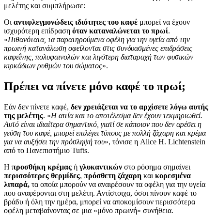
μελέτης και συμπλήρωσε:
Οι
αντιφλεγμονώδεις ιδιότητες του καφέ
μπορεί να έχουν
ισχυρότερη επίδραση
όταν καταναλώνεται το πρωί
.
«
Πιθανότατα, τα παρατηρούμενα οφέλη για την υγεία από την
πρωινή κατανάλωση οφείλονται στις συνδυασμένες επιδράσεις
καφεΐνης, πολυφαινολών και λιγότερη διαταραχή των φυσικών
κιρκάδιων ρυθμών του
σώματος
».
Πρέπει να πίνετε μόνο καφέ το πρωί;
Εάν δεν πίνετε καφέ,
δεν χρειάζεται να το αρχίσετε λόγω αυτής
της μελέτης
. «
Η αιτία και το αποτέλεσμα δεν έχουν τεκμηριωθεί.
Αυτό είναι ιδιαίτερα σημαντικό, γιατί σε κάποιον που δεν αρέσει η
γεύση του καφέ, μπορεί επιλέγει τύπους με πολλή ζάχαρη και κρέμα
για να αυξήσει την πρόσληψή του
», τόνισε η Alice H. Lichtenstein
από το Πανεπιστήμιο Tufts.
Η
προσθήκη κρέμας
ή
γλυκαντικών
στο ρόφημα σημαίνει
περισσότερες θερμίδες
,
πρόσθετη ζάχαρη
και
κορεσμένα
λιπαρά,
τα οποία μπορούν να αναιρέσουν τα οφέλη για την υγεία
που αναφέρονται στη μελέτη. Αντίστοιχα, όσοι πίνουν καφέ το
βράδυ ή όλη την ημέρα, μπορεί να αποκομίσουν περισσότερα
οφέλη μεταβαίνοντας σε μια «μόνο πρωινή» συνήθεια.