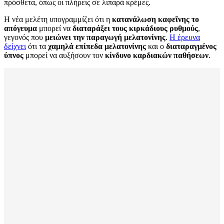
πρόσθετα, όπως οι πλήρεις σε λιπαρά κρέμες.
Η νέα μελέτη υπογραμμίζει ότι η
κατανάλωση καφεΐνης το
απόγευμα
μπορεί να
διαταράξει τους κιρκάδιους ρυθμούς
,
γεγονός που
μειώνει την παραγωγή μελατονίνης
.
Η έρευνα
δείχνει
ότι τα
χαμηλά επίπεδα μελατονίνης
και ο
διαταραγμένος
ύπνος
μπορεί να αυξήσουν τον
κίνδυνο καρδιακών παθήσεων
.