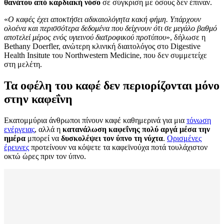
θανάτου από καρδιακή νόσο
σε σύγκριση με όσους δεν έπιναν.
«
Ο καφές έχει αποκτήσει αδικαιολόγητα κακή φήμη. Υπάρχουν
ολοένα και περισσότερα δεδομένα που δείχνουν ότι σε μεγάλο βαθμό
αποτελεί μέρος ενός υγιεινού διατροφικού προτύπου
», δήλωσε η
Bethany Doerfler, ανώτερη κλινική διαιτολόγος στο Digestive
Health Insitute του Northwestern Medicine, που δεν συμμετείχε
στη μελέτη.
Τα οφέλη του καφέ δεν περιορίζονται μόνο
στην καφεΐνη
Εκατομμύρια άνθρωποι πίνουν καφέ καθημερινά για μια
τόνωση
ενέργειας
, αλλά η
κατανάλωση καφεΐνης πολύ αργά μέσα την
ημέρα
μπορεί να
δυσκολέψει τον ύπνο τη νύχτα
.
Ορισμένες
έρευνες
προτείνουν να κόψετε τα καφεϊνούχα ποτά τουλάχιστον
οκτώ ώρες πριν τον ύπνο.