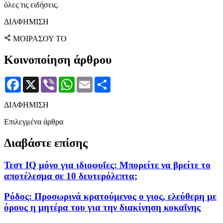
όλες τις ειδήσεις.
ΔΙΑΦΗΜΙΣΗ
ΜΟΙΡΑΣΟΥ ΤΟ
Κοινοποίηση άρθρου
Facebook
X
Viber
WhatsApp
Email
Μοιραστείτε
ΔΙΑΦΗΜΙΣΗ
Επιλεγμένα άρθρα
Διαβάστε επίσης
Τεστ IQ μόνο για ιδιοφυΐες: Mπορείτε να βρείτε το
αποτέλεσμα σε 10 δευτερόλεπτα;
Ρόδος: Προσωρινά κρατούμενος ο γιος, ελεύθερη με
όρους η μητέρα του για την διακίνηση κοκαΐνης