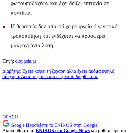
φωτοϋποδοχέων και έχει δείξει επιτυχία σε
ποντίκια.
Η θεραπεία δεν απαιτεί χειρουργείο ή γενετική
τροποποίηση και ενδέχεται να προσφέρει
μακροχρόνια λύση.
Πηγή:
oloygeia.gr
Διαβήτης: Έχετε κόψει τη ζάχαρη αλλά έχετε ακόμα υψηλό
σάκχαρο; Δείτε τι φταίει και πώς να το διορθώσετε
ΟΡΑΣΗ
Google
Προσθέστε το ENIKOS στην Google
Ακολουθήστε το
ENIKOS στο Google News
και μάθετε πρώτοι