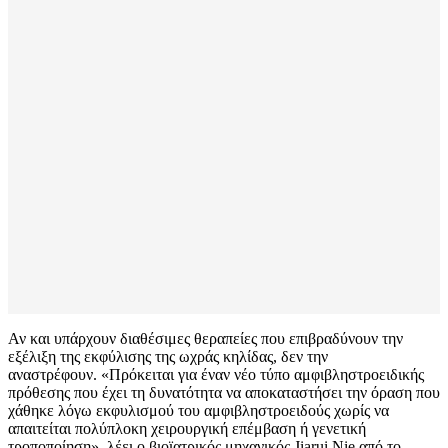
Αν και υπάρχουν διαθέσιμες θεραπείες που επιβραδύνουν την
εξέλιξη της εκφύλισης της ωχράς κηλίδας, δεν την
αναστρέφουν. «Πρόκειται για έναν νέο τύπο αμφιβληστροειδικής
πρόθεσης που έχει τη δυνατότητα να αποκαταστήσει την όραση που
χάθηκε λόγω εκφυλισμού του αμφιβληστροειδούς χωρίς να
απαιτείται πολύπλοκη χειρουργική επέμβαση ή γενετική
τροποποίηση», λέει ο βιοϊατρικός μηχανικός Jiarui Nie από το