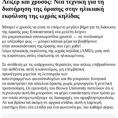
Λέιζερ και χρυσός: Νέα τεχνική για τη
διατήρηση της όρασης στην ηλικιακή
εκφύλιση της ωχράς κηλίδας
Μπορεί ο χρυσός να είναι το επόμενο μεγάλο βήμα για τη διάσωση
της όρασής μας; Επαναστατική νέα μελέτη δείχνει
ότι μικροσκοπικά νανοσωματίδια χρυσού — σε συνδυασμό
με υπέρυθρο φως — μπορεί κάποια μέρα να βοηθήσουν
στην αποκατάσταση της όρασης που έχει χαθεί
λόγω ηλικιακής εκφύλισης της ωχράς κηλίδας (AMD), μιας από
τις κυριότερες αιτίες τύφλωσης σε ηλικιωμένους.
Σε αντίθεση με τις υπάρχουσες θεραπείες που απλώς επιβραδύνουν
την ασθένεια, αυτή η καινοτόμος, μη επεμβατική
προσέγγιση μιμείται τη λειτουργία των
κατεστραμμένων φωτοϋποδοχέων και θα μπορούσε δυνητικά
να αναστρέψει την απώλεια όρασης χωρίς χειρουργείο ή γενετική
τροποποίηση. Οι ερευνητές του Brown University πιστεύουν ότι η
τεχνολογία αυτή θα μπορούσε να φέρει επανάσταση στον τρόπο με
τον οποίο αντιμετωπίζουμε τις διαταραχές του αμφιβληστροειδούς.
Αν και βρίσκεται ακόμη σε αρχικά στάδια, αυτή η λαμπερή
επιστήμη δίνει νέα ελπίδα για ένα φωτεινότερο, πιο καθαρό αύριο.