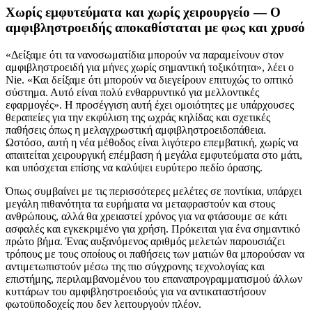
Χωρίς εμφυτεύματα και χωρίς χειρουργείο — Ο
αμφιβληστροειδής αποκαθίσταται με φως και χρυσό
«Δείξαμε ότι τα νανοσωματίδια μπορούν να παραμείνουν στον
αμφιβληστροειδή για μήνες χωρίς σημαντική τοξικότητα», λέει ο
Nie. «Και δείξαμε ότι μπορούν να διεγείρουν επιτυχώς το οπτικό
σύστημα. Αυτό είναι πολύ ενθαρρυντικό για μελλοντικές
εφαρμογές». Η προσέγγιση αυτή έχει ομοιότητες με υπάρχουσες
θεραπείες για την εκφύλιση της ωχράς κηλίδας και σχετικές
παθήσεις όπως η μελαγχρωστική αμφιβληστροειδοπάθεια.
Ωστόσο, αυτή η νέα μέθοδος είναι λιγότερο επεμβατική, χωρίς να
απαιτείται χειρουργική επέμβαση ή μεγάλα εμφυτεύματα στο μάτι,
και υπόσχεται επίσης να καλύψει ευρύτερο πεδίο όρασης.
Όπως συμβαίνει με τις περισσότερες μελέτες σε ποντίκια, υπάρχει
μεγάλη πιθανότητα τα ευρήματα να μεταφραστούν και στους
ανθρώπους, αλλά θα χρειαστεί χρόνος για να φτάσουμε σε κάτι
ασφαλές και εγκεκριμένο για χρήση. Πρόκειται για ένα σημαντικό
πρώτο βήμα. Ένας αυξανόμενος αριθμός μελετών παρουσιάζει
τρόπους με τους οποίους οι παθήσεις των ματιών θα μπορούσαν να
αντιμετωπιστούν μέσω της πιο σύγχρονης τεχνολογίας και
επιστήμης, περιλαμβανομένου του επαναπρογραμματισμού άλλων
κυττάρων του αμφιβληστροειδούς για να αντικαταστήσουν
φωτοϋποδοχείς που δεν λειτουργούν πλέον.