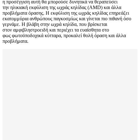
η προσέγγιση αυτή θα μπορούσε δυνητικά να θεραπεύσει
την ηλικιακή εκφύλιση της ωχράς κηλίδας (AMD) και άλλα
προβλήματα όρασης. Η εκφύλιση της ωχράς κηλίδας επηρεάζει
εκατομμύρια ανθρώπους παγκοσμίως και γίνεται πιο πιθανή όσο
γερνάμε. Η βλάβη στην ωχρά κηλίδα, που βρίσκεται
στον αμφιβληστροειδή και περιέχει τα ευαίσθητα στο
φως φωτοϋποδοχικά κύτταρα, προκαλεί θολή όραση και άλλα
προβλήματα.