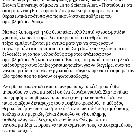
Brown University, σύμφωνα με το Science Alert. «Πιστεύουμε ότι
αυτή η τεχνική θα μπορούσε δυνητικά να μεταμορφώσει τα
θεραπευτικά πρότυπα για τις εκφυλιστικές παθήσεις του
αμφιβληστροειδούς».
Να πώς λειτουργεί η νέα θεραπεία: πολύ λεπτά νανοσωματίδια
χρυσού, χιλιάδες φορές λεπτότερα από μια ανθρώπινη
τρίχα, εμπλουτίζονται με αντισώματα για να στοχεύσουν
συγκεκριμένα κύτταρα του ματιού. Στη συνέχεια εγχέονται στο
ζελοειδές υγρό του υαλοειδούς σώματος ανάμεσα στον
αμφιβληστροειδή και τον φακό. Έπειτα, μια μικρή συσκευή λέιζερ
υπέρυθρης ακτινοβολίας χρησιμοποιείται για να διεγείρει αυτά τα
νανοσωματίδια και να ενεργοποιήσει συγκεκριμένα κύτταρα με τον
ίδιο τρόπο που το κάνουν οι φωτοϋποδοχείς.
Αν η θεραπεία φτάσει και σε ανθρώπους, το λέιζερ αυτό θα
μπορούσε να ενσωματωθεί σε ένα ζευγάρι γυαλιά. Στα ποντίκια
που χρησιμοποιήθηκαν, τα οποία είχαν τροποποιηθεί ώστε να
παρουσιάζουν διαταραχές του αμφιβληστροειδούς, η μέθοδος
θεραπείας ήταν αποτελεσματική στην αποκατάσταση της όρασης,
τουλάχιστον μερικώς (είναι δύσκολο να γίνει πλήρης
οφθαλμολογικός έλεγχος σε ποντίκια). Φάνηκε ότι τα
νανοσωματίδια μπορούν να παρακάμπτουν τους κατεστραμμένους
φωτοϋποδοχείς.