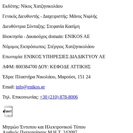
Εκδότης:
Νίκος Χατζηνικολάου
Γενικός Διευθυντής - Διαχειριστής:
Μάνος Νιφλής
Διευθύντρια Σύνταξης:
Στεφανία Κασίμη
Ιδιοκτησία - Δικαιούχος domain:
ENIKOS AE
Νόμιμος Εκπρόσωπος:
Στέργιος Χατζηνικολάου
Επωνυμία:
ΕΝΙΚΟΣ ΥΠΗΡΕΣΙΕΣ ΔΙΑΔΙΚΤΥΟΥ ΑΕ
ΑΦΜ:
800384700
ΔΟΥ:
ΚΕΦΟΔΕ ΑΤΤΙΚΗΣ
Έδρα:
Πλαστήρα Νικολάου, Μαρούσι, 151 24
Email:
info@enikos.gr
Τηλ. Επικοινωνίας:
+30 (210) 878-8006
Μητρώο Έντυπου και Ηλεκτρονικού Τύπου
Αριθμός Πιστοποίησης Μ.Η.Τ. 242097