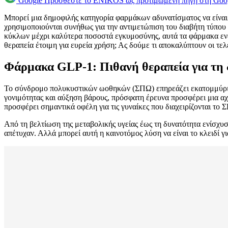
Google
Προσθέστε το ENIKOS ως προτιμώμενη πηγή στη Goo
Μπορεί μια δημοφιλής κατηγορία φαρμάκων αδυνατίσματος να είναι
χρησιμοποιούνται συνήθως για την αντιμετώπιση του διαβήτη τύπου
κύκλων μέχρι καλύτερα ποσοστά εγκυμοσύνης, αυτά τα φάρμακα εν
θεραπεία έτοιμη για ευρεία χρήση; Ας δούμε τι αποκαλύπτουν οι τελ
Φάρμακα GLP-1: Πιθανή θεραπεία για τη
Το σύνδρομο πολυκυστικών ωοθηκών (ΣΠΩ) επηρεάζει εκατομμύρια 
γονιμότητας και αύξηση βάρους, πρόσφατη έρευνα προσφέρει μια αχ
προσφέρει σημαντικά οφέλη για τις γυναίκες που διαχειρίζονται το 
Από τη βελτίωση της μεταβολικής υγείας έως τη δυνατότητα ενίσχυσ
απέτυχαν. Αλλά μπορεί αυτή η καινοτόμος λύση να είναι το κλειδί γι