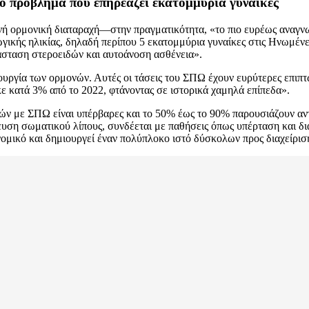
ό πρόβλημα που επηρεάζει εκατομμύρια γυναίκες
ή ορμονική διαταραχή—στην πραγματικότητα, «το πιο ευρέως αναγν
γικής ηλικίας, δηλαδή περίπου 5 εκατομμύρια γυναίκες στις Ηνωμένε
άσταση στεροειδών και αυτοάνοση ασθένεια».
υργία των ορμονών. Αυτές οι τάσεις του ΣΠΩ έχουν ευρύτερες επιπ
κε κατά 3% από το 2022, φτάνοντας σε ιστορικά χαμηλά επίπεδα».
ών με ΣΠΩ είναι υπέρβαρες και το 50% έως το 90% παρουσιάζουν αντ
η σωματικού λίπους, συνδέεται με παθήσεις όπως υπέρταση και διαβ
νομικό και δημιουργεί έναν πολύπλοκο ιστό δύσκολων προς διαχείρισ