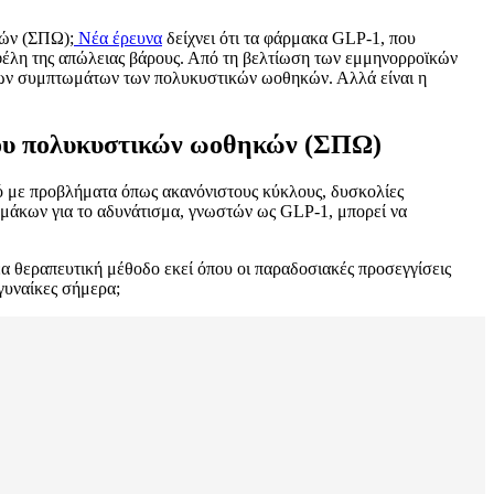
κών (ΣΠΩ);
Νέα έρευνα
δείχνει ότι τα φάρμακα GLP-1, που
οφέλη της απώλειας βάρους. Από τη βελτίωση των εμμηνορροϊκών
ετων συμπτωμάτων των πολυκυστικών ωοθηκών. Αλλά είναι η
μου πολυκυστικών ωοθηκών (ΣΠΩ)
ό με προβλήματα όπως ακανόνιστους κύκλους, δυσκολίες
ρμάκων για το αδυνάτισμα, γνωστών ως GLP-1, μπορεί να
έα θεραπευτική μέθοδο εκεί όπου οι παραδοσιακές προσεγγίσεις
 γυναίκες σήμερα;