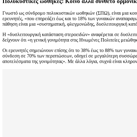
Πολυκυστικές ωοθήκες: Κοινό αλλά σύνθετο ορμονικ
Γνωστό ως σύνδρομο πολυκυστικών ωοθηκών (ΣΠΩ), είναι μια κοιν
ερευνητές, «που επηρεάζει έως και το 18% των γυναικών αναπαραγω
πάθηση είναι μια «συστηματική, φλεγμονώδης, δυσλειτουργική κατ
Η «δυσλειτουργική κατάσταση στεροειδών» αναφέρεται σε δυσλειτο
δείχνουν ότι «η γενική γονιμότητα στις Ηνωμένες Πολιτείες μειώθη
Οι ερευνητές σημειώνουν επίσης ότι το 38% έως το 88% των γυναικ
σύνδεση σε 70% των περιπτώσεων, οδηγεί σε μεγαλύτερη συσσώρευσ
αποτελέσματα της γονιμότητας». Με άλλα λόγια, συχνά είναι κληρο