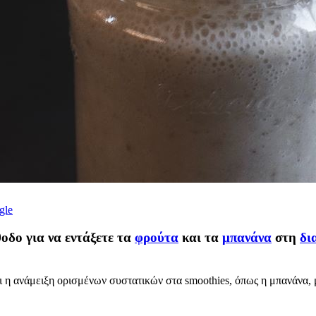
gle
οδο για να εντάξετε τα
φρούτα
και τα
μπανάνα
στη
δι
ι η ανάμειξη ορισμένων συστατικών στα smoothies, όπως η μπανάνα, μπ