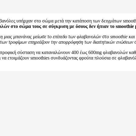
αβανόλες υπήρχαν στο σώμα μετά την κατάποση των δειγμάτων smooth
λών στο σώμα τους σε σύγκριση με όσους δεν ήπιαν το smoothie
κη μιας μπανάνας μείωσε το επίπεδο των φλαβανολών στο smoothie και
ί των τροφίμων επηρεάζουν την απορρόφηση των διαιτητικών ενώσεων 
τροφική σύσταση να καταναλώνουν 400 έως 600mg φλαβανολών καθημε
ι να ετοιμάζουν smoothies συνδυάζοντας φρούτα πλούσια σε φλαβανό