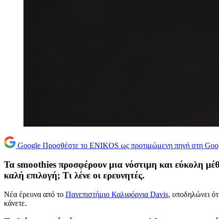
Google
Προσθέστε το ENIKOS ως προτιμώμενη πηγή στη Goo
Τα smoothies προσφέρουν μια νόστιμη και εύκολη μέθ
καλή επιλογή; Τι λένε οι ερευνητές.
Νέα έρευνα από το
Πανεπιστήμιο Καλιφόρνια Davis
, υποδηλώνει ότ
κάνετε.