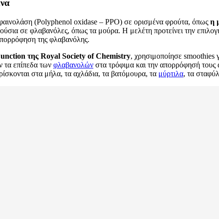
άνα
 φαινολάση (Polyphenol oxidase – PPO) σε ορισμένα φρούτα, όπως
η 
πλούσια σε φλαβανόλες, όπως τα μούρα. Η μελέτη προτείνει την επιλ
 απορρόφηση της φλαβανόλης.
unction της Royal Society of Chemistry
, χρησιμοποίησε smoothies 
 τα επίπεδα των
φλαβανολών
στα τρόφιμα και την απορρόφησή τους 
βρίσκονται στα μήλα, τα αχλάδια, τα βατόμουρα, τα
μύρτιλα
, τα σταφύλ