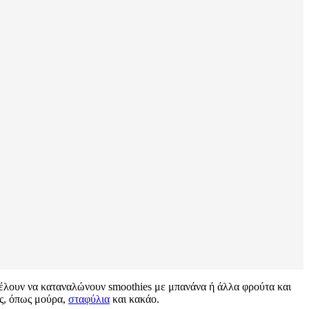
έλουν να καταναλώνουν smoothies με μπανάνα ή άλλα φρούτα και
ες, όπως μούρα,
σταφύλια
και κακάο.