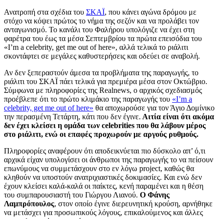
Ανατροπή στα σχέδια του
ΣΚΑΪ
, που κάνει αγώνα δρόμου με
στόχο να κόψει πρώτος το νήμα της σεζόν και να προλάβει τον
ανταγωνισμό. Το κανάλι του Φαλήρου υπολόγιζε να έχει στη
φαρέτρα του έως τα μέσα Σεπτεμβρίου τα πρώτα επεισόδια του
«I’m a celebrity, get me out of here», αλλά τελικά το ριάλιτι
σκοντάφτει σε μεγάλες καθυστερήσεις και οδεύει σε αναβολή.
Αν δεν ξεπεραστούν άμεσα τα προβλήματα της παραγωγής, το
ριάλιτι του ΣΚΑΪ πάει τελικά για πρεμιέρα μέσα στον Οκτώβριο.
Σύμφωνα με πληροφορίες της Realnews, ο αρχικός σχεδιασμός
προέβλεπε ότι το πρώτο κλιμάκιο της παραγωγής του
«I’m a
celebrity, get me out of here»
θα αποχωρούσε για τον Άγιο Δομίνικο
την περασμένη Τετάρτη, κάτι που δεν έγινε.
Αιτία είναι ότι ακόμα
δεν έχει κλείσει η ομάδα των celebrities που θα λάβουν μέρος
στο ριάλιτι, ενώ οι επαφές προχωρούν με αργούς ρυθμούς.
Πληροφορίες αναφέρουν ότι αποδεικνύεται πιο δύσκολο απ’ ό,τι
αρχικά είχαν υπολογίσει οι άνθρωποι της παραγωγής το να πείσουν
επωνύμους να συμμετάσχουν στο εν λόγω project, καθώς θα
κληθούν να υποστούν ανατριχιαστικές δοκιμασίες. Και ενώ δεν
έχουν κλείσει καλά-καλά οι παίκτες, κενή παραμένει και η θέση
του συμπαρουσιαστή του Γιώργου Λιανού.
Ο Φάνης
Λαμπρόπουλος
, στον οποίο έγινε διερευνητική κρούση, αρνήθηκε
να μετάσχει για προσωπικούς λόγους, επικαλούμενος και άλλες