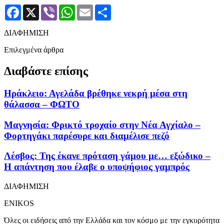
Facebook
X
Viber
WhatsApp
Email
Μοιραστείτε
ΔΙΑΦΗΜΙΣΗ
Επιλεγμένα άρθρα
Διαβάστε επίσης
Ηράκλειο: Αγελάδα βρέθηκε νεκρή μέσα στη
θάλασσα – ΦΩΤΟ
Μαγνησία: Φρικτό τροχαίο στην Νέα Αγχίαλο –
Φορτηγάκι παρέσυρε και διαμέλισε πεζό
Λέσβος: Της έκανε πρόταση γάμου με… εξώδικο –
Η απάντηση που έλαβε ο υποψήφιος γαμπρός
ΔΙΑΦΗΜΙΣΗ
ENIKOS
Όλες οι ειδήσεις από την Ελλάδα και τον κόσμο με την εγκυρότητα