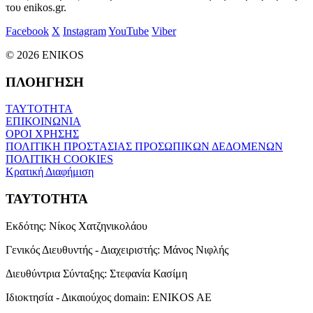
του enikos.gr.
Facebook
X
Instagram
YouTube
Viber
© 2026 ENIKOS
ΠΛΟΗΓΗΣΗ
ΤΑΥΤΟΤΗΤΑ
ΕΠΙΚΟΙΝΩΝΙΑ
ΟΡΟΙ ΧΡΗΣΗΣ
ΠΟΛΙΤΙΚΗ ΠΡΟΣΤΑΣΙΑΣ ΠΡΟΣΩΠΙΚΩΝ ΔΕΔΟΜΕΝΩΝ
ΠΟΛΙΤΙΚΗ COOKIES
Κρατική Διαφήμιση
ΤΑΥΤΟΤΗΤΑ
Εκδότης:
Νίκος Χατζηνικολάου
Γενικός Διευθυντής - Διαχειριστής:
Μάνος Νιφλής
Διευθύντρια Σύνταξης:
Στεφανία Κασίμη
Ιδιοκτησία - Δικαιούχος domain:
ENIKOS AE