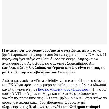
Η αναζήτηση του συμπαρουσιαστή συνεχίζεται
, με στόχο να
βρεθεί πρόσωπο με χιούμορ που θα έχει χημεία με τον Γ. Λιανό. Η
παραγωγή έχει στόχο να λύσει άμεσα τις εκκρεμότητες και να
αναχωρήσει για Αγιο Δομίνικο στις αρχές Σεπτεμβρίου.
Αν,
ωστόσο, τελικά δεν λυθούν τα θέματα και δεν είναι έτοιμοι, το
ριάλιτι θα πάρει αναβολή για τον Οκτώβριο.
Ακόμα και χωρίς το «Ι’m a celebrity, get me out of here», ο στόχος
του ΣΚΑΪ για πρόωρη πρεμιέρα σε σχέση με τα υπόλοιπα ιδιωτικά
κανάλια παραμένει, με
βασικό «χαρτί» τους «Πανθέους»
. Την ώρα
που ο ΑΝΤ1, ο Alpha, το Mega και το Star θα σηκώσουν την
αυλαία της prime time στις 25 Σεπτεμβρίου, ο ΣΚΑΪ βάζει στόχο να
προηγηθεί ακόμα και… δύο εβδομάδες. Σύμφωνα με
πληροφορίες της Realnews,
το κανάλι του Φαλήρου επιθυμεί