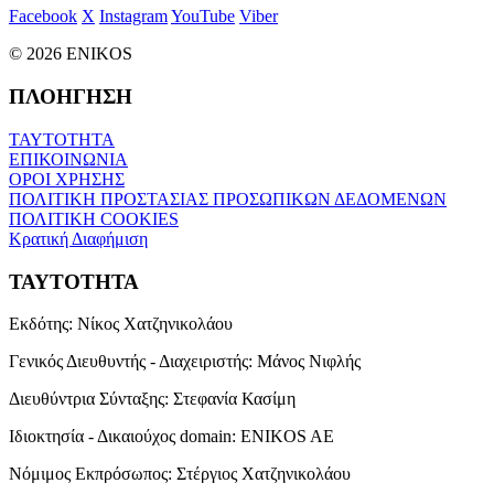
Facebook
X
Instagram
YouTube
Viber
© 2026 ENIKOS
ΠΛΟΗΓΗΣΗ
ΤΑΥΤΟΤΗΤΑ
ΕΠΙΚΟΙΝΩΝΙΑ
ΟΡΟΙ ΧΡΗΣΗΣ
ΠΟΛΙΤΙΚΗ ΠΡΟΣΤΑΣΙΑΣ ΠΡΟΣΩΠΙΚΩΝ ΔΕΔΟΜΕΝΩΝ
ΠΟΛΙΤΙΚΗ COOKIES
Κρατική Διαφήμιση
ΤΑΥΤΟΤΗΤΑ
Εκδότης:
Νίκος Χατζηνικολάου
Γενικός Διευθυντής - Διαχειριστής:
Μάνος Νιφλής
Διευθύντρια Σύνταξης:
Στεφανία Κασίμη
Ιδιοκτησία - Δικαιούχος domain:
ENIKOS AE
Νόμιμος Εκπρόσωπος:
Στέργιος Χατζηνικολάου