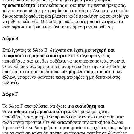
προσωπικότητα
. Όταν κάποιος αμφισβητεί τις πεποιθήσεις σας,
τείνετε να αντιδράτε με ηρεμία και κατανόηση. Αγαπάτε να ακούτε
διαφορετικές απόψεις και βλέπετε κάθε πρόκληση ως ευκαιρία για
να μάθετε κάτι νέο. Ωστόσο, μερικές φορές μπορεί να φαίνεστε
αναποφάσιστοι ή να αποφεύγετε την άμεση αντιπαράθεση.
Δώρο Β
Επιλέγοντας το δώρο Β, δείχνετε ότι έχετε μια
ισχυρή και
αποφασιστική προσωπικότητα
. Είστε σίγουροι για τις
πεποιθήσεις σας και δεν φοβάστε να τις υπερασπιστείτε ανοιχτά.
Όταν κάποιος σας αμφισβητεί, αντιμετωπίζετε την κατάσταση με
αποφασιστικότητα και αυτοπεποίθηση. Ωστόσο, στα μάτια των
άλλων, μπορεί να φαίνεστε πεισματάρηδες ή μη δεκτικοί στις
αλλαγές.
Δώρο Γ
Το δώρο Γ αποκαλύπτει ότι έχετε μια
ευαίσθητη και
συναισθηματική προσωπικότητα
. Οι προκλήσεις στις
πεποιθήσεις σας μπορεί να προκαλέσουν έντονα συναισθήματα,
αλλά πάντα προσπαθείτε να κατανοήσετε την οπτική του άλλου.
Προσπαθείτε να διατηρήσετε την αρμονία στις σχέσεις σας, ακόμα
και αν αυτό σημαίνει ότι πρέπει να προσαρμοστείτε σε δύσκολες