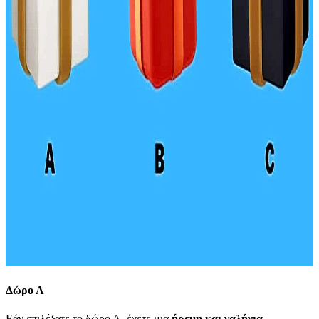
Δώρο Α
Εάν επιλέξατε το δώρο Α, έχετε μια
ήρεμη και γαλήνια