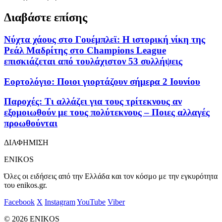
Διαβάστε επίσης
Νύχτα χάους στο Γουέμπλεϊ: Η ιστορική νίκη της
Ρεάλ Μαδρίτης στο Champions League
επισκιάζεται από τουλάχιστον 53 συλλήψεις
Εορτολόγιο: Ποιοι γιορτάζουν σήμερα 2 Ιουνίου
Παροχές: Τι αλλάζει για τους τρίτεκνους αν
εξομοιωθούν με τους πολύτεκνους – Ποιες αλλαγές
προωθούνται
ΔΙΑΦΗΜΙΣΗ
ENIKOS
Όλες οι ειδήσεις από την Ελλάδα και τον κόσμο με την εγκυρότητα
του enikos.gr.
Facebook
X
Instagram
YouTube
Viber
© 2026 ENIKOS