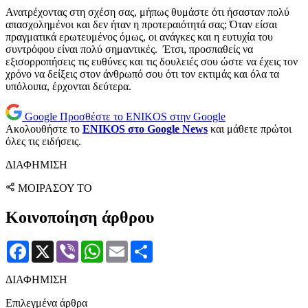
Ανατρέχοντας στη σχέση σας, μήπως θυμάστε ότι ήσασταν πολύ
απασχολημένοι και δεν ήταν η προτεραιότητά σας; Όταν είσαι
πραγματικά ερωτευμένος όμως, οι ανάγκες και η ευτυχία του
συντρόφου είναι πολύ σημαντικές. Έτσι, προσπαθείς να
εξισορροπήσεις τις ευθύνες και τις δουλειές σου ώστε να έχεις τον
χρόνο να δείξεις στον άνθρωπό σου ότι τον εκτιμάς και όλα τα
υπόλοιπα, έρχονται δεύτερα.
Google
Προσθέστε το ENIKOS στην Google
Ακολουθήστε το
ENIKOS στο Google News
και μάθετε πρώτοι
όλες τις ειδήσεις.
ΔΙΑΦΗΜΙΣΗ
ΜΟΙΡΑΣΟΥ ΤΟ
Κοινοποίηση άρθρου
Facebook
X
Viber
WhatsApp
Email
Μοιραστείτε
ΔΙΑΦΗΜΙΣΗ
Επιλεγμένα άρθρα