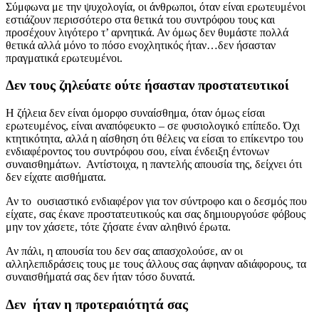
Σύμφωνα με την ψυχολογία, οι άνθρωποι, όταν είναι ερωτευμένοι
εστιάζουν περισσότερο στα θετικά του συντρόφου τους και
προσέχουν λιγότερο τ’ αρνητικά. Αν όμως δεν θυμάστε πολλά
θετικά αλλά μόνο το πόσο ενοχλητικός ήταν…δεν ήσασταν
πραγματικά ερωτευμένοι.
Δεν τους ζηλεύατε ούτε ήσασταν προστατευτικοί
Η ζήλεια δεν είναι όμορφο συναίσθημα, όταν όμως είσαι
ερωτευμένος, είναι αναπόφευκτο – σε φυσιολογικό επίπεδο. Όχι
κτητικότητα, αλλά η αίσθηση ότι θέλεις να είσαι το επίκεντρο του
ενδιαφέροντος του συντρόφου σου, είναι ένδειξη έντονων
συναισθημάτων. Αντίστοιχα, η παντελής απουσία της, δείχνει ότι
δεν είχατε αισθήματα.
Αν το ουσιαστικό ενδιαφέρον για τον σύντροφο και ο δεσμός που
είχατε, σας έκανε προστατευτικούς και σας δημιουργούσε φόβους
μην τον χάσετε, τότε ζήσατε έναν αληθινό έρωτα.
Αν πάλι, η απουσία του δεν σας απασχολούσε, αν οι
αλληλεπιδράσεις τους με τους άλλους σας άφηναν αδιάφορους, τα
συναισθήματά σας δεν ήταν τόσο δυνατά.
Δεν ήταν η προτεραιότητά σας