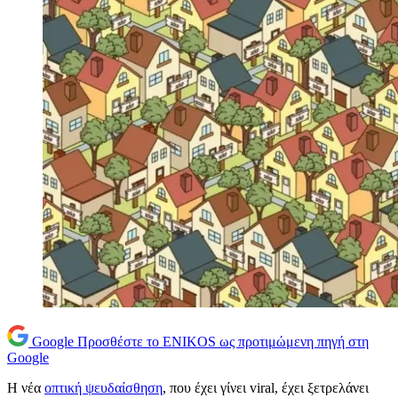
Google
Προσθέστε το ENIKOS ως προτιμώμενη πηγή στη
Google
Η νέα
οπτική ψευδαίσθηση
, που έχει γίνει viral, έχει ξετρελάνει