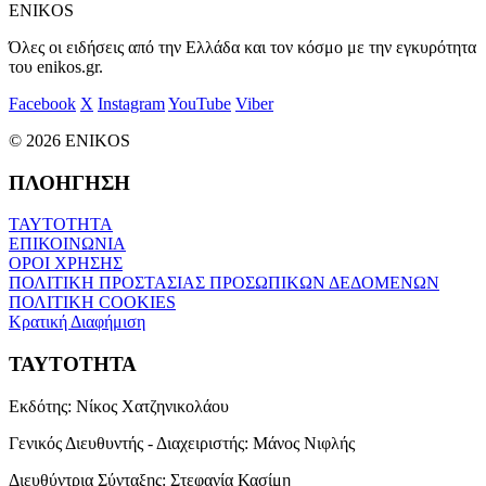
ENIKOS
Όλες οι ειδήσεις από την Ελλάδα και τον κόσμο με την εγκυρότητα
του enikos.gr.
Facebook
X
Instagram
YouTube
Viber
© 2026 ENIKOS
ΠΛΟΗΓΗΣΗ
ΤΑΥΤΟΤΗΤΑ
ΕΠΙΚΟΙΝΩΝΙΑ
ΟΡΟΙ ΧΡΗΣΗΣ
ΠΟΛΙΤΙΚΗ ΠΡΟΣΤΑΣΙΑΣ ΠΡΟΣΩΠΙΚΩΝ ΔΕΔΟΜΕΝΩΝ
ΠΟΛΙΤΙΚΗ COOKIES
Κρατική Διαφήμιση
ΤΑΥΤΟΤΗΤΑ
Εκδότης:
Νίκος Χατζηνικολάου
Γενικός Διευθυντής - Διαχειριστής:
Μάνος Νιφλής
Διευθύντρια Σύνταξης:
Στεφανία Κασίμη