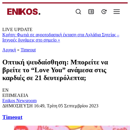
ENIKOS
.
LIVE UPDATE
Κρήτη: Φωτιά σε αγροτοδασική έκταση στα Αχλάδια Σητείας –
Ισχυρές δυνάμεις στο σημείο
»
Αρχική
»
Timeout
Οπτική ψευδαίσθηση: Μπορείτε να
βρείτε το “Love You” ανάμεσα στις
καρδιές σε 21 δευτερόλεπτα;
EN
ΕΠΙΜΕΛΕΙΑ
Enikos Newsroom
ΔΗΜΟΣΙΕΥΣΗ
16:49, Τρίτη 05 Σεπτεμβρίου 2023
Timeout