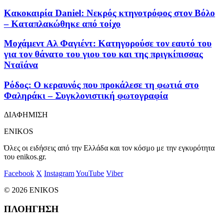
Κακοκαιρία Daniel: Νεκρός κτηνοτρόφος στον Βόλο
– Καταπλακώθηκε από τοίχο
Μοχάμεντ Αλ Φαγιέντ: Κατηγορούσε τον εαυτό του
για τον θάνατο του γιου του και της πριγκίπισσας
Νταϊάνα
Ρόδος: Ο κεραυνός που προκάλεσε τη φωτιά στο
Φαληράκι – Συγκλονιστική φωτογραφία
ΔΙΑΦΗΜΙΣΗ
ENIKOS
Όλες οι ειδήσεις από την Ελλάδα και τον κόσμο με την εγκυρότητα
του enikos.gr.
Facebook
X
Instagram
YouTube
Viber
© 2026 ENIKOS
ΠΛΟΗΓΗΣΗ