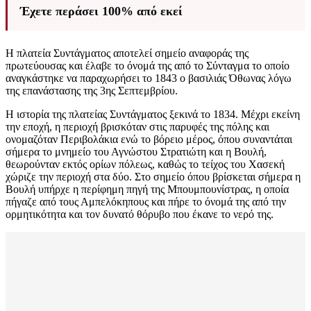
Έχετε περάσει 100% από εκεί
Η πλατεία Συντάγματος αποτελεί σημείο αναφοράς της
πρωτεύουσας και έλαβε το όνομά της από το Σύνταγμα το οποίο
αναγκάστηκε να παραχωρήσει το 1843 ο βασιλιάς Όθωνας λόγω
της επανάστασης της 3ης Σεπτεμβρίου.
Η ιστορία της πλατείας Συντάγματος ξεκινά το 1834. Μέχρι εκείνη
την εποχή, η περιοχή βρισκόταν στις παρυφές της πόλης και
ονομαζόταν Περιβολάκια ενώ το βόρειο μέρος, όπου συναντάται
σήμερα το μνημείο του Αγνώστου Στρατιώτη και η Βουλή,
θεωρούνταν εκτός ορίων πόλεως, καθώς το τείχος του Χασεκή
χώριζε την περιοχή στα δύο. Στο σημείο όπου βρίσκεται σήμερα η
Βουλή υπήρχε η περίφημη πηγή της Μπουμπουνίστρας, η οποία
πήγαζε από τους Αμπελόκηπους και πήρε το όνομά της από την
ορμητικότητα και τον δυνατό θόρυβο που έκανε το νερό της.