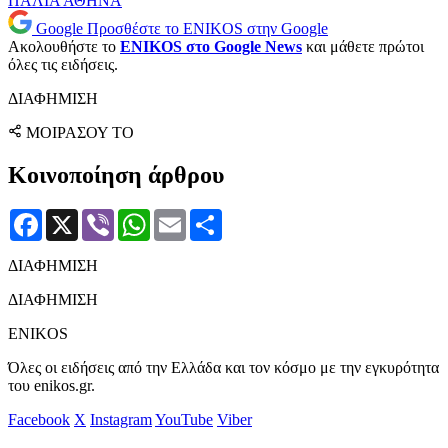
ΠΑΛΙΑ ΑΘΗΝΑ
Google
Προσθέστε το ENIKOS στην Google
Ακολουθήστε το
ENIKOS στο Google News
και μάθετε πρώτοι
όλες τις ειδήσεις.
ΔΙΑΦΗΜΙΣΗ
ΜΟΙΡΑΣΟΥ ΤΟ
Κοινοποίηση άρθρου
Facebook
X
Viber
WhatsApp
Email
Μοιραστείτε
ΔΙΑΦΗΜΙΣΗ
ΔΙΑΦΗΜΙΣΗ
ENIKOS
Όλες οι ειδήσεις από την Ελλάδα και τον κόσμο με την εγκυρότητα
του enikos.gr.
Facebook
X
Instagram
YouTube
Viber