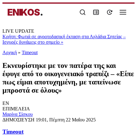
ENIKOS
.
LIVE UPDATE
Κρήτη: Φωτιά σε αγροτοδασική έκταση στα Αχλάδια Σητείας –
Ισχυρές δυνάμεις στο σημείο
»
Αρχική
»
Timeout
Εκνευρίστηκε με τον πατέρα της και
έφυγε από το οικογενειακό τραπέζι – «Είπε
πως είμαι αποτυχημένη, με ταπείνωσε
μπροστά σε όλους»
EN
ΕΠΙΜΕΛΕΙΑ
Μαρίνα Σίσκου
ΔΗΜΟΣΙΕΥΣΗ
19:01, Πέμπτη 22 Μαΐου 2025
Timeout