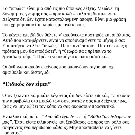
Το “απλώς” είναι μια από τις πιο ύπουλες λέξεις. Μειώνει τη
δύναμη της γνώμης σας – πριν καλά – καλά τη διατυπώσετε.
Δείχνετε ότι δεν έχετε κατασταλαγμένη άποψη. Είναι μια φράση
που χρησιμοποιείται κυρίως με ανώτερους.
Το κάνετε επειδή δεν θέλετε ν’ ακούγεστε αυστηρός και απόλυτος.
Αυτό που καταφέρνετε, είναι να αποδυναμώνετε το μήνυμά σας.
Σταματήστε να λέτε “απλώς”. Πείτε αντ’ αυτού: “Πιστεύω πως η
πρότασή μου θα αποδώσει”, ή “θεωρώ πως πρέπει να το
ξανασκεφτούμε”. Πρέπει να ακούγεστε αποφασιστικός.
Οι άνθρωποι ακούν εκείνους που αποπνέουν σιγουριά, όχι
αμφιβολία και δισταγμό.
“Ειδικός δεν είμαι”
Όταν ξεκινάτε να μιλάτε λέγοντας ότι δεν είστε ειδικός, “φυτεύετε”
την αμφιβολία στο μυαλό των συνεργατών σας και δείχνετε πως,
ίσως να μην αξίζει τον κόπο να σας ακούσουν προσεκτικά.
Εναλλακτικά, πείτε:
“Από όσα έχω δει…”
ή
“Βάσει των δεδομένων
μας”
. Έτσι, είστε ειλικρινείς και ξεκάθαρος ως προς τον ρόλο σας,
αφήνοντας ένα περιθώριο λάθους. Μην προσπαθείτε να γίνετε
“αόρατος”.