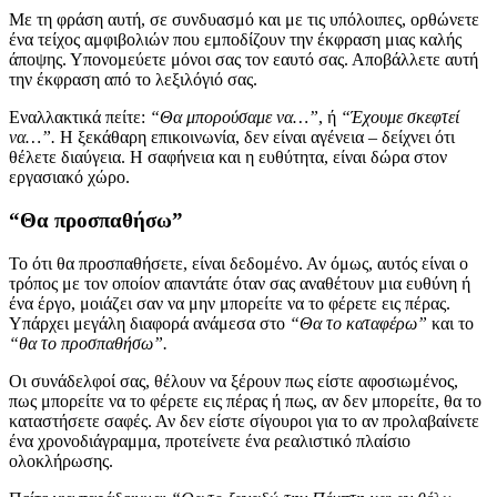
Με τη φράση αυτή, σε συνδυασμό και με τις υπόλοιπες, ορθώνετε
ένα τείχος αμφιβολιών που εμποδίζουν την έκφραση μιας καλής
άποψης. Υπονομεύετε μόνοι σας τον εαυτό σας. Αποβάλλετε αυτή
την έκφραση από το λεξιλόγιό σας.
Εναλλακτικά πείτε:
“Θα μπορούσαμε να…”
, ή
“Έχουμε σκεφτεί
να…”.
Η ξεκάθαρη επικοινωνία, δεν είναι αγένεια – δείχνει ότι
θέλετε διαύγεια. Η σαφήνεια και η ευθύτητα, είναι δώρα στον
εργασιακό χώρο.
“Θα προσπαθήσω”
Το ότι θα προσπαθήσετε, είναι δεδομένο. Αν όμως, αυτός είναι ο
τρόπος με τον οποίον απαντάτε όταν σας αναθέτουν μια ευθύνη ή
ένα έργο, μοιάζει σαν να μην μπορείτε να το φέρετε εις πέρας.
Υπάρχει μεγάλη διαφορά ανάμεσα στο
“Θα το καταφέρω”
και το
“θα το προσπαθήσω”.
Οι συνάδελφοί σας, θέλουν να ξέρουν πως είστε αφοσιωμένος,
πως μπορείτε να το φέρετε εις πέρας ή πως, αν δεν μπορείτε, θα το
καταστήσετε σαφές. Αν δεν είστε σίγουροι για το αν προλαβαίνετε
ένα χρονοδιάγραμμα, προτείνετε ένα ρεαλιστικό πλαίσιο
ολοκλήρωσης.