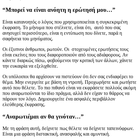
“Μπορεί να είναι ανόητη η ερώτησή μου…”
Είναι κατανοητός ο λόγος που χρησιμοποιείται η συγκεκριμένη
έκφραση. Το μήνυμα που στέλνετε, είναι ότι, αυτό που σας
ανησυχεί περισσότερο, είναι η εντύπωση που δίνετε, παρά η
σαφήνεια του μηνύματος.
Οι έξυπνοι άνθρωποι, ρωτούν. Οι στοχευμένες ερωτήσεις τους
είναι εκείνες που τους διαφοροποιούν από τους αδιάφορους. Αν
κάνετε διαρκώς πίσω, φοβούμενοι την κριτική των άλλων, χάνετε
την ευκαιρία να εξελιχθείτε.
Οι υπόλοιποι θα αρχίσουν να πιστεύουν ότι δεν σας ενδιαφέρει το
θέμα. Μην ενεργείτε με βάση τη ντροπή. Προχωρήστε και ρωτήστε
αυτό που θέλετε. Το πιο πιθανό είναι να εκφράσετε πολλούς ακόμη
που αναρωτιούνται το ίδιο πράγμα, αλλά δεν είχαν το θάρρος να
πάρουν τον λόγο. Δημιουργείτε ένα ασφαλές περιβάλλον
ελεύθερης έκφρασης.
“Αναρωτιέμαι αν θα γινόταν…”
Με τη φράση αυτή, δείχνετε πως θέλετε να δείχνετε ταπεινόφρων.
Είναι μια φράση διστακτική, ανασφαλής και αμυντική.