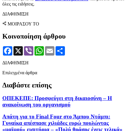
όλες τις ειδήσεις.
ΔΙΑΦΗΜΙΣΗ
ΜΟΙΡΑΣΟΥ ΤΟ
Κοινοποίηση άρθρου
Facebook
X
Viber
WhatsApp
Email
Μοιραστείτε
ΔΙΑΦΗΜΙΣΗ
Επιλεγμένα άρθρα
Διαβάστε επίσης
ΟΠΕΚΕΠΕ: Προσφεύγει στη δικαιοσύνη – Η
ανακοίνωση του οργανισμού
Απάτη για το Final Four στο Άμπου Ντάμπι:
Γυναίκα απέσπασε χιλιάδες ευρώ πουλώντας
«μαϊμού» εισιτήρια – «Πολύ θράσος έχεις τελικά»