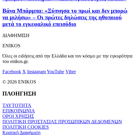
Βάνα Μπάρμπα: «Ξύπνησα το πρωί και δεν μπορώ
να μιλήσω» – Οι πρώτες δηλώσεις της ηθοποιού
μετά το εγκεφαλικό επεισόδιο
ΔΙΑΦΗΜΙΣΗ
ENIKOS
Όλες οι ειδήσεις από την Ελλάδα και τον κόσμο με την εγκυρότητα
του enikos.gr.
Facebook
X
Instagram
YouTube
Viber
© 2026 ENIKOS
ΠΛΟΗΓΗΣΗ
ΤΑΥΤΟΤΗΤΑ
ΕΠΙΚΟΙΝΩΝΙΑ
ΟΡΟΙ ΧΡΗΣΗΣ
ΠΟΛΙΤΙΚΗ ΠΡΟΣΤΑΣΙΑΣ ΠΡΟΣΩΠΙΚΩΝ ΔΕΔΟΜΕΝΩΝ
ΠΟΛΙΤΙΚΗ COOKIES
Κρατική Διαφήμιση