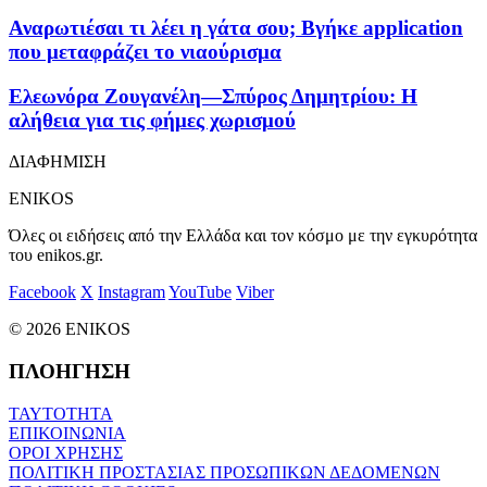
Αναρωτιέσαι τι λέει η γάτα σου; Βγήκε application
που μεταφράζει το νιαούρισμα
Ελεωνόρα Ζουγανέλη—Σπύρος Δημητρίου: Η
αλήθεια για τις φήμες χωρισμού
ΔΙΑΦΗΜΙΣΗ
ENIKOS
Όλες οι ειδήσεις από την Ελλάδα και τον κόσμο με την εγκυρότητα
του enikos.gr.
Facebook
X
Instagram
YouTube
Viber
© 2026 ENIKOS
ΠΛΟΗΓΗΣΗ
ΤΑΥΤΟΤΗΤΑ
ΕΠΙΚΟΙΝΩΝΙΑ
ΟΡΟΙ ΧΡΗΣΗΣ
ΠΟΛΙΤΙΚΗ ΠΡΟΣΤΑΣΙΑΣ ΠΡΟΣΩΠΙΚΩΝ ΔΕΔΟΜΕΝΩΝ