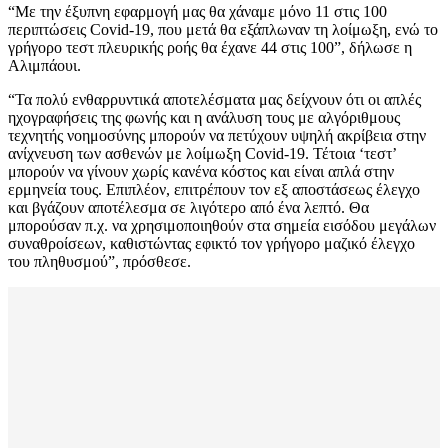
“Με την έξυπνη εφαρμογή μας θα χάναμε μόνο 11 στις 100
περιπτώσεις Covid-19, που μετά θα εξάπλωναν τη λοίμωξη, ενώ το
γρήγορο τεστ πλευρικής ροής θα έχανε 44 στις 100”, δήλωσε η
Αλιμπάουι.
“Τα πολύ ενθαρρυντικά αποτελέσματα μας δείχνουν ότι οι απλές
ηχογραφήσεις της φωνής και η ανάλυση τους με αλγόριθμους
τεχνητής νοημοσύνης μπορούν να πετύχουν υψηλή ακρίβεια στην
ανίχνευση των ασθενών με λοίμωξη Covid-19. Τέτοια ‘τεστ’
μπορούν να γίνουν χωρίς κανένα κόστος και είναι απλά στην
ερμηνεία τους. Επιπλέον, επιτρέπουν τον εξ αποστάσεως έλεγχο
και βγάζουν αποτέλεσμα σε λιγότερο από ένα λεπτό. Θα
μπορούσαν π.χ. να χρησιμοποιηθούν στα σημεία εισόδου μεγάλων
συναθροίσεων, καθιστώντας εφικτό τον γρήγορο μαζικό έλεγχο
του πληθυσμού”, πρόσθεσε.