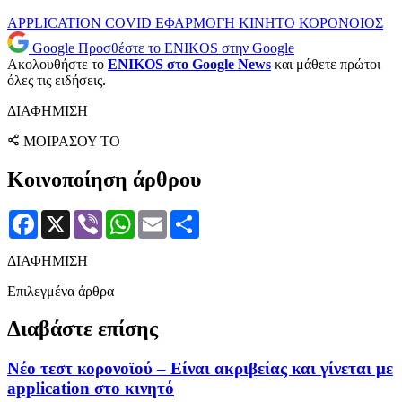
APPLICATION
COVID
ΕΦΑΡΜΟΓΗ
ΚΙΝΗΤΟ
ΚΟΡΟΝΟΙΟΣ
Google
Προσθέστε το ENIKOS στην Google
Ακολουθήστε το
ENIKOS στο Google News
και μάθετε πρώτοι
όλες τις ειδήσεις.
ΔΙΑΦΗΜΙΣΗ
ΜΟΙΡΑΣΟΥ ΤΟ
Κοινοποίηση άρθρου
Facebook
X
Viber
WhatsApp
Email
Μοιραστείτε
ΔΙΑΦΗΜΙΣΗ
Επιλεγμένα άρθρα
Διαβάστε επίσης
Νέο τεστ κορονοϊού – Είναι ακριβείας και γίνεται με
application στο κινητό