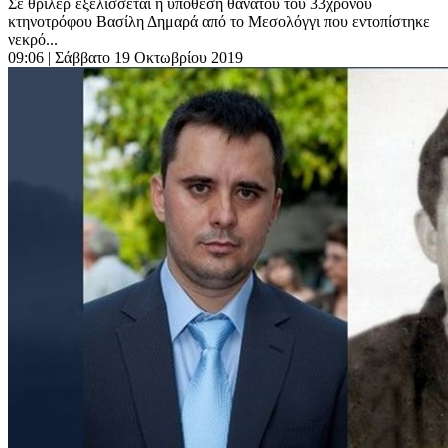
Σε θρίλερ εξελίσσεται η υπόθεση θανάτου του 33χρονου
κτηνοτρόφου Βασίλη Δημαρά από το Μεσολόγγι που εντοπίστηκε
νεκρό...
09:06
| Σάββατο 19 Οκτωβρίου 2019