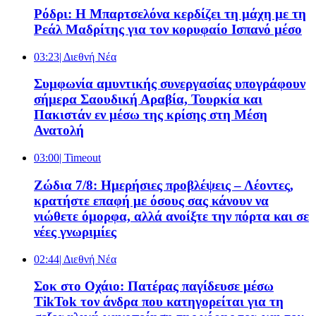
Ρόδρι: Η Μπαρτσελόνα κερδίζει τη μάχη με τη
Ρεάλ Μαδρίτης για τον κορυφαίο Ισπανό μέσο
03:23
| Διεθνή Νέα
Συμφωνία αμυντικής συνεργασίας υπογράφουν
σήμερα Σαουδική Αραβία, Τουρκία και
Πακιστάν εν μέσω της κρίσης στη Μέση
Ανατολή
03:00
| Timeout
Ζώδια 7/8: Ημερήσιες προβλέψεις – Λέοντες,
κρατήστε επαφή με όσους σας κάνουν να
νιώθετε όμορφα, αλλά ανοίξτε την πόρτα και σε
νέες γνωριμίες
02:44
| Διεθνή Νέα
Σοκ στο Οχάιο: Πατέρας παγίδευσε μέσω
TikTok τον άνδρα που κατηγορείται για τη