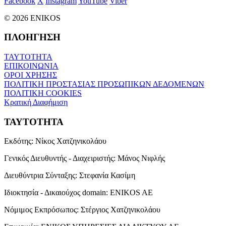
Facebook
X
Instagram
YouTube
Viber
© 2026 ENIKOS
ΠΛΟΗΓΗΣΗ
ΤΑΥΤΟΤΗΤΑ
ΕΠΙΚΟΙΝΩΝΙΑ
ΟΡΟΙ ΧΡΗΣΗΣ
ΠΟΛΙΤΙΚΗ ΠΡΟΣΤΑΣΙΑΣ ΠΡΟΣΩΠΙΚΩΝ ΔΕΔΟΜΕΝΩΝ
ΠΟΛΙΤΙΚΗ COOKIES
Κρατική Διαφήμιση
ΤΑΥΤΟΤΗΤΑ
Εκδότης:
Νίκος Χατζηνικολάου
Γενικός Διευθυντής - Διαχειριστής:
Μάνος Νιφλής
Διευθύντρια Σύνταξης:
Στεφανία Κασίμη
Ιδιοκτησία - Δικαιούχος domain:
ENIKOS AE
Νόμιμος Εκπρόσωπος:
Στέργιος Χατζηνικολάου