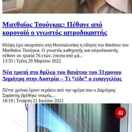
Ματθαίος Τσούγκας: Πέθανε από
κορονοϊό ο γνωστός ιατροδικαστής
Θλίψη έχει σκορπίσει στη Θεσσαλονίκη η είδηση του θανάτου του
Ματθαίου Τσούγκα. Ο γνωστός καθηγητής και ιατροδικαστής
πέθανε σε ηλικία 76 ετών, έπειτα από μά...
13:35
| Τρίτη 29 Μαρτίου 2022
Νέα τροπή στο θρίλερ του θανάτου του 31χρονου
Δημήτρη στην Αυστρία – Τι “είδε” ο εισαγγελέας
Πέντε χρόνια έχουν περάσει από την ημέρα που ο Δημήτρης
Σαράντης βρέθηκε νεκρός...
18:19
| Τετάρτη 21 Ιουλίου 2021