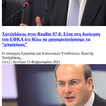
Χατζηδάκης στον Realfm 97,8: Είπα στη διοίκηση
του ΕΦΚΑ ότι θέλω να χρησιμοποιήσουμε τα
“μπαζούκας”
Ο υπουργός Εργασίας και Κοινωνικών Υποθέσεων, Κωστής
Χατζηδάκης...
14:12
| Δευτέρα 15 Φεβρουαρίου 2021