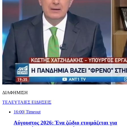
ΔΙΑΦΗΜΙΣΗ
ΤΕΛΕΥΤΑΙΕΣ ΕΙΔΗΣΕΙΣ
16:00
| Timeout
Αύγουστος 2026: Ένα ζώδιo ετοιμάζεται για