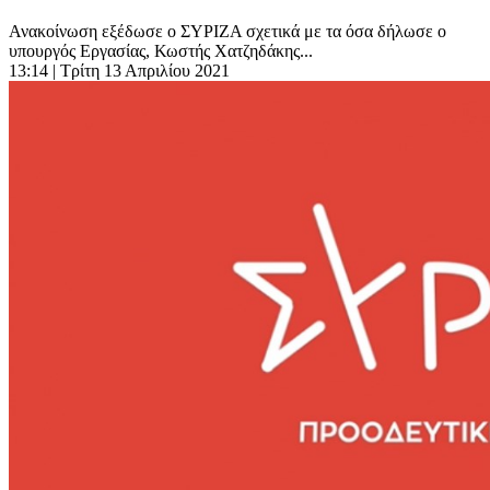
Ανακοίνωση εξέδωσε ο ΣΥΡΙΖΑ σχετικά με τα όσα δήλωσε ο
υπουργός Εργασίας, Κωστής Χατζηδάκης...
13:14
| Τρίτη 13 Απριλίου 2021