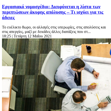
Εργασιακό νομοσχέδιο: Διευρύνεται η λίστα των
περιπτώσεων άκυρης απόλυσης – Τι ισχύει για τις
άδειες
Το ευέλικτο 8ωρο, οι αλλαγές στις υπερωρίες, στις απολύσεις και
στις απεργίες, μαζί με δεκάδες άλλες διατάξεις που στ...
18:25
| Τετάρτη 12 Μαΐου 2021