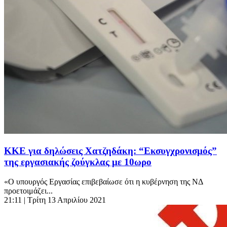
ΚΚΕ για δηλώσεις Χατζηδάκη: “Εκσυγχρονισμός”
της εργασιακής ζούγκλας με 10ωρο
«Ο υπουργός Εργασίας επιβεβαίωσε ότι η κυβέρνηση της ΝΔ
προετοιμάζει...
21:11
| Τρίτη 13 Απριλίου 2021