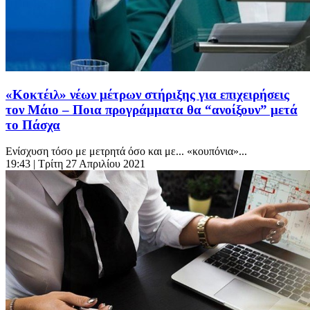
«Κοκτέιλ» νέων μέτρων στήριξης για επιχειρήσεις
τον Μάιο – Ποια προγράμματα θα “ανοίξουν” μετά
το Πάσχα
Ενίσχυση τόσο με μετρητά όσο και με... «κουπόνια»...
19:43
| Τρίτη 27 Απριλίου 2021