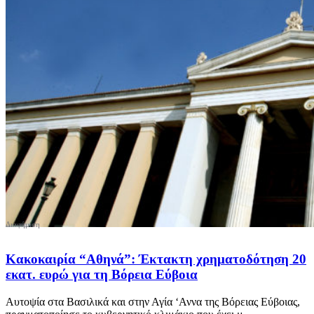
Κακοκαιρία “Αθηνά”: Έκτακτη χρηματοδότηση 20
εκατ. ευρώ για τη Βόρεια Εύβοια
Αυτοψία στα Βασιλικά και στην Αγία ‘Αννα της Βόρειας Εύβοιας,