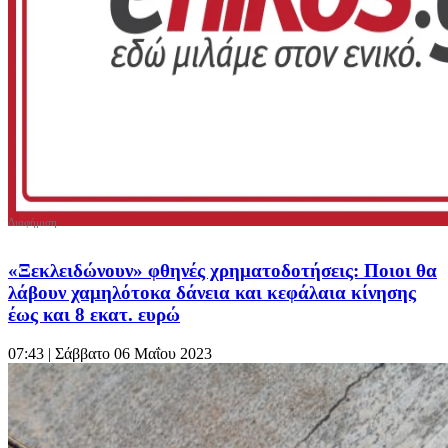
«Ξεκλειδώνουν» φθηνές χρηματοδοτήσεις: Ποιοι θα
λάβουν χαμηλότοκα δάνεια και κεφάλαια κίνησης
έως και 8 εκατ. ευρώ
07:43
| Σάββατο 06 Μαΐου 2023