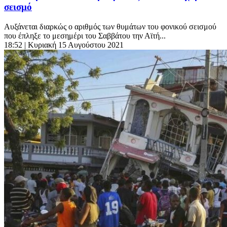
σεισμό
Αυξάνεται διαρκώς ο αριθμός των θυμάτων του φονικού σεισμού
που έπληξε το μεσημέρι του Σαββάτου την Αϊτή...
18:52
| Κυριακή 15 Αυγούστου 2021