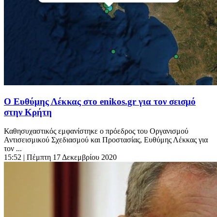
Ο Ευθύμης Λέκκας στο enikos.gr για τον σεισμό
στην Κρήτη
Καθησυχαστικός εμφανίστηκε ο πρόεδρος του Οργανισμού
Αντισεισμικού Σχεδιασμού και Προστασίας, Ευθύμης Λέκκας για
τον ...
15:52
| Πέμπτη 17 Δεκεμβρίου 2020