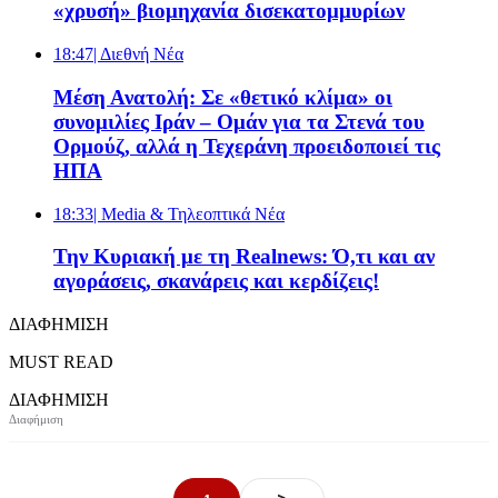
«χρυσή» βιομηχανία δισεκατομμυρίων
18:47
| Διεθνή Νέα
Μέση Ανατολή: Σε «θετικό κλίμα» οι
συνομιλίες Ιράν – Ομάν για τα Στενά του
Ορμούζ, αλλά η Τεχεράνη προειδοποιεί τις
ΗΠΑ
18:33
| Media & Τηλεοπτικά Νέα
Την Κυριακή με τη Realnews: Ό,τι και αν
αγοράσεις, σκανάρεις και κερδίζεις!
ΔΙΑΦΗΜΙΣΗ
MUST READ
ΔΙΑΦΗΜΙΣΗ
>