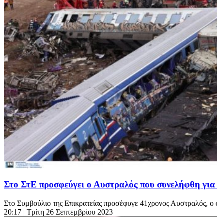
Στο ΣτΕ προσφεύγει ο Αυστραλός που συνελήφθη για
Στο Συμβούλιο της Επικρατείας προσέφυγε 41χρονος Αυστραλός, ο ο
20:17
| Τρίτη 26 Σεπτεμβρίου 2023