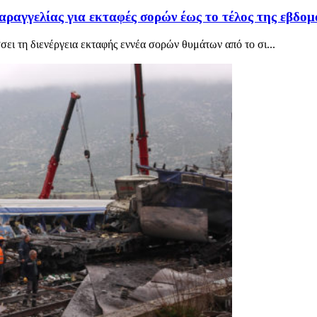
αραγγελίας για εκταφές σορών έως το τέλος της εβδο
ει τη διενέργεια εκταφής εννέα σορών θυμάτων από το σι...