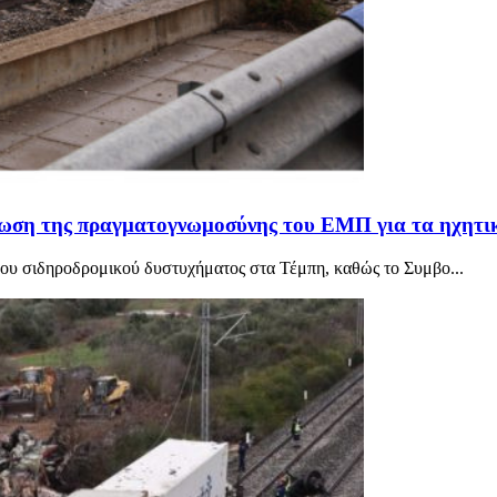
ρωση της πραγματογνωμοσύνης του ΕΜΠ για τα ηχητικ
ου σιδηροδρομικού δυστυχήματος στα Τέμπη, καθώς το Συμβο...