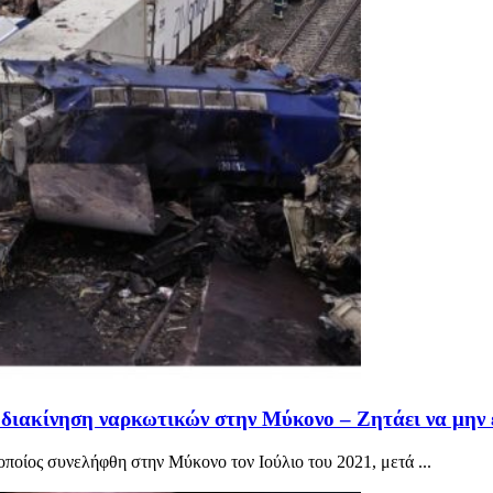
 διακίνηση ναρκωτικών στην Μύκονο – Ζητάει να μην
ποίος συνελήφθη στην Μύκονο τον Ιούλιο του 2021, μετά ...