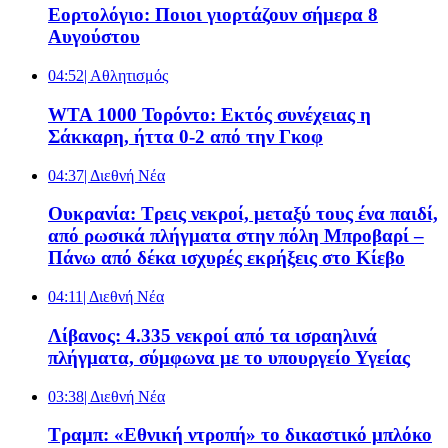
Εορτολόγιο: Ποιοι γιορτάζουν σήμερα 8
Αυγούστου
04:52
| Αθλητισμός
WTA 1000 Τορόντο: Εκτός συνέχειας η
Σάκκαρη, ήττα 0-2 από την Γκοφ
04:37
| Διεθνή Νέα
Ουκρανία: Τρεις νεκροί, μεταξύ τους ένα παιδί,
από ρωσικά πλήγματα στην πόλη Μπροβαρί –
Πάνω από δέκα ισχυρές εκρήξεις στο Κίεβο
04:11
| Διεθνή Νέα
Λίβανος: 4.335 νεκροί από τα ισραηλινά
πλήγματα, σύμφωνα με το υπουργείο Υγείας
03:38
| Διεθνή Νέα
Τραμπ: «Εθνική ντροπή» το δικαστικό μπλόκο