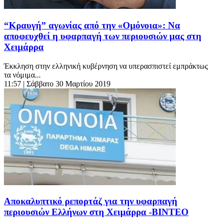
“Κραυγή” αγωνίας από την «Ομόνοια»: Να
αποφευχθεί η υφαρπαγή των περιουσιών μας στη
Χειμάρρα
Έκκληση στην ελληνική κυβέρνηση να υπερασπιστεί εμπράκτως
τα νόμιμα...
11:57
| Σάββατο 30 Μαρτίου 2019
Αποκαλυπτικό ρεπορτάζ για την υφαρπαγή
περιουσιών Ελλήνων στη Χειμάρρα -ΒΙΝΤΕΟ