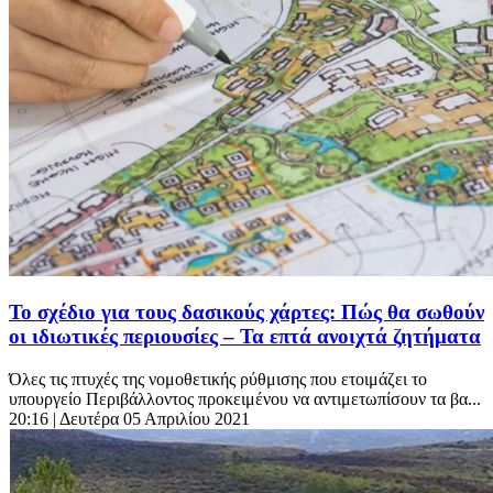
Το σχέδιο για τους δασικούς χάρτες: Πώς θα σωθούν
οι ιδιωτικές περιουσίες – Τα επτά ανοιχτά ζητήματα
Όλες τις πτυχές της νομοθετικής ρύθμισης που ετοιμάζει το
υπουργείο Περιβάλλοντος προκειμένου να αντιμετωπίσουν τα βα...
20:16
| Δευτέρα 05 Απριλίου 2021