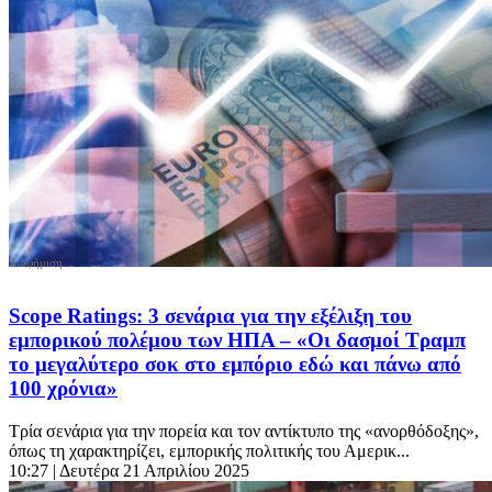
Scope Ratings: 3 σενάρια για την εξέλιξη του
εμπορικού πολέμου των ΗΠΑ – «Οι δασμοί Τραμπ
το μεγαλύτερο σοκ στο εμπόριο εδώ και πάνω από
100 χρόνια»
Τρία σενάρια για την πορεία και τον αντίκτυπο της «ανορθόδοξης»,
όπως τη χαρακτηρίζει, εμπορικής πολιτικής του Αμερικ...
10:27
| Δευτέρα 21 Απριλίου 2025