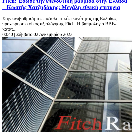
Fitch: Έδωσε την επενδυτική βαθμίδα στην Ελλάδα
– Κωστής Χατζηδάκης: Μεγάλη εθνική επιτυχία
Στην αναβάθμιση της πιστοληπτικής ικανότητας της Ελλάδας
προχώρησε ο οίκος αξιολόγησης Fitch. H βαθμολογία ΒΒΒ-
κατατ...
00:40
| Σάββατο 02 Δεκεμβρίου 2023