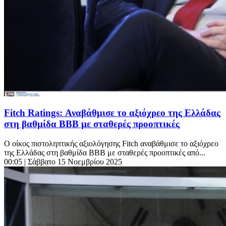
Fitch Ratings: Αναβάθμισε το αξιόχρεο της Ελλάδας
στη βαθμίδα ΒΒΒ με σταθερές προοπτικές
O οίκος πιστοληπτικής αξιολόγησης Fitch αναβάθμισε το αξιόχρεο
της Ελλάδας στη βαθμίδα ΒΒΒ με σταθερές προοπτικές από...
00:05
| Σάββατο 15 Νοεμβρίου 2025