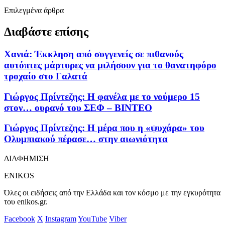
Επιλεγμένα άρθρα
Διαβάστε επίσης
Χανιά: Έκκληση από συγγενείς σε πιθανούς
αυτόπτες μάρτυρες να μιλήσουν για το θανατηφόρο
τροχαίο στο Γαλατά
Γιώργος Πρίντεζης: Η φανέλα με το νούμερο 15
στον… ουρανό του ΣΕΦ – ΒΙΝΤΕΟ
Γιώργος Πρίντεζης: Η μέρα που η «ψυχάρα» του
Ολυμπιακού πέρασε… στην αιωνιότητα
ΔΙΑΦΗΜΙΣΗ
ENIKOS
Όλες οι ειδήσεις από την Ελλάδα και τον κόσμο με την εγκυρότητα
του enikos.gr.
Facebook
X
Instagram
YouTube
Viber