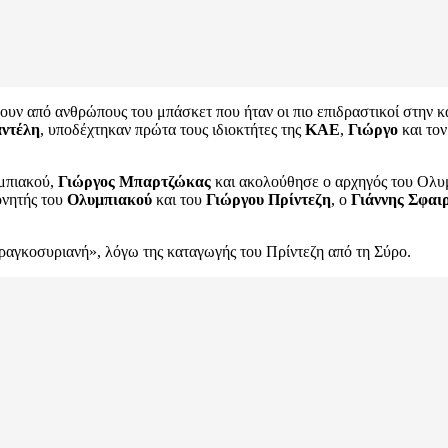
 από ανθρώπους του μπάσκετ που ήταν οι πιο επιδραστικοί στην κα
ντέλη
, υποδέχτηκαν πρώτα τους ιδιοκτήτες της
ΚΑΕ
,
Γιώργο
και το
μπιακού,
Γιώργος Μπαρτζώκας
και ακολούθησε ο αρχηγός του Ολυμπ
ονητής του
Ολυμπιακού
και του
Γιώργου Πρίντεζη
, ο
Γιάννης Σφαι
ραγκοσυριανή», λόγω της καταγωγής του Πρίντεζη από τη Σύρο.