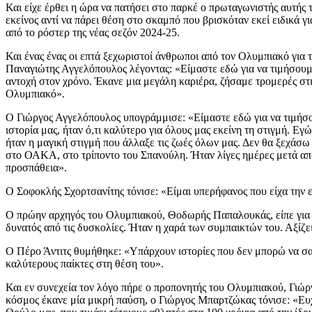
Και είχε έρθει η ώρα να πατήσει στο παρκέ ο πρωταγωνιστής αυτής 
εκείνος αντί να πάρει θέση στο σκαμπό που βρισκόταν εκεί ειδικά γι
από το ρόστερ της νέας σεζόν 2024-25.
Και ένας ένας οι επτά ξεχωριστοί άνθρωποι από τον Ολυμπιακό για 
Παναγιώτης Αγγελόπουλος λέγοντας: «Είμαστε εδώ για να τιμήσουμε
αντοχή στον χρόνο. Έκανε μια μεγάλη καριέρα, ζήσαμε τρομερές στιγ
Ολυμπιακό».
Ο Γιώργος Αγγελόπουλος υπογράμμισε: «Είμαστε εδώ για να τιμήσο
ιστορία μας, ήταν ό,τι καλύτερο για όλους μας εκείνη τη στιγμή. Ε
ήταν η μαγική στιγμή που άλλαξε τις ζωές όλων μας. Δεν θα ξεχάσ
στο ΟΑΚΑ, στο τρίποντο του Σπανούλη. Ήταν λίγες ημέρες μετά από το
προσπάθεια».
Ο Σοφοκλής Σχορτσανίτης τόνισε: «Είμαι υπερήφανος που είχα την ε
Ο πρώην αρχηγός του Ολυμπιακού, Θοδωρής Παπαλουκάς, είπε για τ
δυνατός από τις δυσκολίες. Ήταν η χαρά των συμπαικτών του. Αξίζει
Ο Πέρο Άντιτς θυμήθηκε: «Υπάρχουν ιστορίες που δεν μπορώ να σας
καλύτερους παίκτες στη θέση του».
Και εν συνεχεία τον λόγο πήρε ο προπονητής του Ολυμπιακού, Γιώ
κόσμος έκανε μία μικρή παύση, ο Γιώργος Μπαρτζώκας τόνισε: «Ευχα