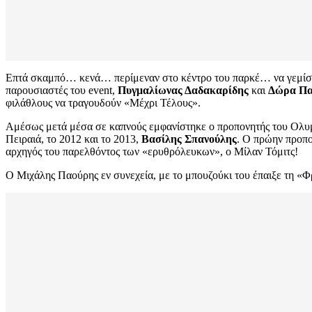
Επτά σκαμπό… κενά… περίμεναν στο κέντρο του παρκέ… να γεμίσουν
παρουσιαστές του event,
Πυγμαλίωνας Δαδακαρίδης
και
Δώρα Πα
φιλάθλους να τραγουδούν «Μέχρι Τέλους».
Αμέσως μετά μέσα σε καπνούς εμφανίστηκε ο προπονητής του Ολυ
Πειραιά, το 2012 και το 2013,
Βασίλης Σπανούλης
. Ο πρώην προπ
αρχηγός του παρελθόντος των «ερυθρόλευκων», ο Μίλαν Τόμιτς!
O Μιχάλης Παούρης εν συνεχεία, με το μπουζούκι του έπαιξε τη «Φ