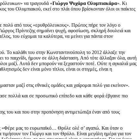
θρόλευκων» να τραγουδά «
Γιώργο Ψυχάρα Ολυμπιακάρα
». Κι
γκος του Ολυμπιακού, εκεί στο πλάι όπου βρίσκονταν όλοι οι παίκτες
κε πολύ από τους «ερυθρόλευκους». Πρώτος πήρε τον λόγο ο
Γιώργος Πρίντεζης σημαίνει ψυχή, αφοσίωση, σκληρή δουλειά και
έλος, του εύχομαι τα καλύτερα, να μείνει για πάντα στον
ού. Το καλάθι του στην Κωνσταντινούπολη το 2012 άλλαξε την
ει το παιχνίδι, ήμουν σε άλλη διάσταση. Από τότε άλλαξαν όλα, αυτή
λοι μαζί. Αυτά δεν μπορούν να ξεχαστούν ποτέ. Ούτε η αγκαλιά μας
τισμός δεν είναι μόνο τίτλοι, είναι οι στιγμές, είναι η
ασταν μαζί στις εθνικές ομάδες και χαίρομαι πολύ για εκείνον».
σε πολλά και σε προσωπικό επίπεδο και κάθε φορά έβγαινε πιο
ης του και που στην προπόνηση αντιμετώπιζα έναν από τους
ας «Φέρε μας το ευρωπαϊκό… Θρύλε ολέ σ’ αγαπώ. Και όταν ο
 τιμήσουν τον Γιώργο και τον Θρύλο. Είναι μεγάλη ημέρα για τον