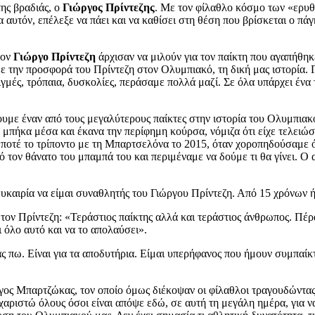
της βραδιάς, ο
Γιώργος Πρίντεζης
. Με τον φίλαθλο κόσμο των «ερυ
α αυτόν, επέλεξε να πάει και να καθίσει στη θέση που βρίσκεται ο πά
τον
Γιώργο Πρίντεζη
άρχισαν να μιλούν για τον παίκτη που αγαπήθη
 την προσφορά του Πρίντεζη στον Ολυμπιακό, τη δική μας ιστορία. 
μές, τρόπαια, δυσκολίες, περάσαμε πολλά μαζί. Σε όλα υπάρχει ένα τ
υμε έναν από τους μεγαλύτερους παίκτες στην ιστορία του Ολυμπιακ
γώ μπήκα μέσα και έκανα την περίφημη κούρσα, νόμιζα ότι είχε τελειώσ
ω ποτέ το τρίποντο με τη Μπαρτσελόνα το 2015, όταν χοροπηδούσαμε ό
ν θάνατο του μπαμπά του και περιμέναμε να δούμε τι θα γίνει. Ο αθλη
υκαιρία να είμαι συναθλητής του Γιώργου Πρίντεζη. Από 15 χρόνων ήμ
ον Πρίντεζη: «Τεράστιος παίκτης αλλά και τεράστιος άνθρωπος. Πέρα
 όλο αυτό και να το απολαύσει».
 πω. Είναι για τα αποδυτήρια. Είμαι υπερήφανος που ήμουν συμπαίκτ
ργος Μπαρτζώκας, τον οποίο όμως διέκοψαν οι φίλαθλοι τραγουδώντ
ριστώ όλους όσοι είναι απόψε εδώ, σε αυτή τη μεγάλη ημέρα, για να