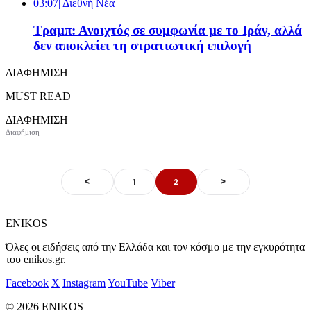
03:07
| Διεθνή Νέα
Τραμπ: Ανοιχτός σε συμφωνία με το Ιράν, αλλά
δεν αποκλείει τη στρατιωτική επιλογή
ΔΙΑΦΗΜΙΣΗ
MUST READ
ΔΙΑΦΗΜΙΣΗ
<
>
1
2
ENIKOS
Όλες οι ειδήσεις από την Ελλάδα και τον κόσμο με την εγκυρότητα
του enikos.gr.
Facebook
X
Instagram
YouTube
Viber
© 2026 ENIKOS