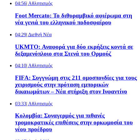
04:56
| Αθλητισμός
Foot Mercato: Το διθυραμβικό αφιέρωμα στη
νέα γενιά του ελληνικού ποδοσφαίρου
04:29
| Διεθνή Νέα
UKMTO: Αναφορά για δύο εκρήξεις κοντά σε
δεξαμενόπλοιο στα Στενά του Ορμούζ
04:10
| Αθλητισμός
FIFA: Συγγνώμη στις 211 ομοσπονδίες για τους
χειρισμούς στην πρόταση εμπορικών
δικαιωμάτων – Νέα στήριξη στον Ινφαντίνο
03:33
| Αθλητισμός
Κολομβία: Συναγερμός για πιθανές
τρομοκρατικές επιθέσεις στην ορκωμοσία του
νέου προέδρου