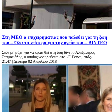
Στη ΜΕΘ ο επιχειρηματίας που παλεύει για τη ζωή
του – Όλα τα νεότερα για την υγεία του – ΒΙΝΤΕΟ
Σκληρή μάχη για να κρατηθεί στη ζωή δίνει ο Αλέξανδρος
Σταματιάδης, ο οποίος νοσηλεύεται στο «Γ. Γεννηματάς»...
21:47
| Δευτέρα 02 Απριλίου 2018