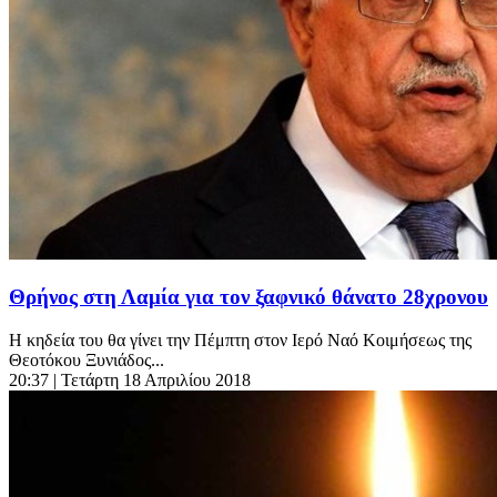
Θρήνος στη Λαμία για τον ξαφνικό θάνατο 28χρονου
Η κηδεία του θα γίνει την Πέμπτη στον Ιερό Ναό Κοιμήσεως της
Θεοτόκου Ξυνιάδος...
20:37
| Τετάρτη 18 Απριλίου 2018