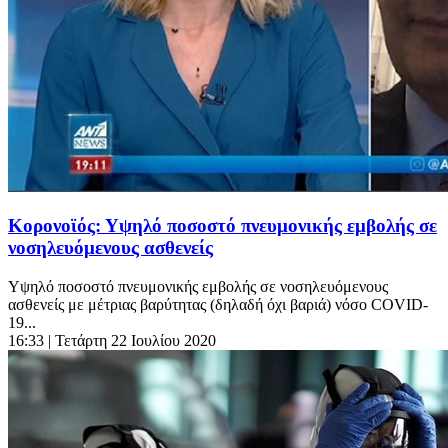
Κορονοϊός: Υψηλό ποσοστό πνευμονικής εμβολής σε
νοσηλευόμενους ασθενείς
Υψηλό ποσοστό πνευμονικής εμβολής σε νοσηλευόμενους
ασθενείς με μέτριας βαρύτητας (δηλαδή όχι βαριά) νόσο COVID-
19...
16:33
| Τετάρτη 22 Ιουλίου 2020