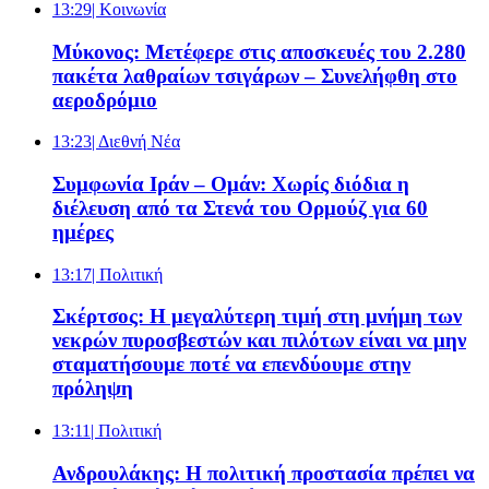
13:29
| Κοινωνία
Μύκονος: Μετέφερε στις αποσκευές του 2.280
πακέτα λαθραίων τσιγάρων – Συνελήφθη στο
αεροδρόμιο
13:23
| Διεθνή Νέα
Συμφωνία Ιράν – Ομάν: Χωρίς διόδια η
διέλευση από τα Στενά του Ορμούζ για 60
ημέρες
13:17
| Πολιτική
Σκέρτσος: Η μεγαλύτερη τιμή στη μνήμη των
νεκρών πυροσβεστών και πιλότων είναι να μην
σταματήσουμε ποτέ να επενδύουμε στην
πρόληψη
13:11
| Πολιτική
Ανδρουλάκης: Η πολιτική προστασία πρέπει να