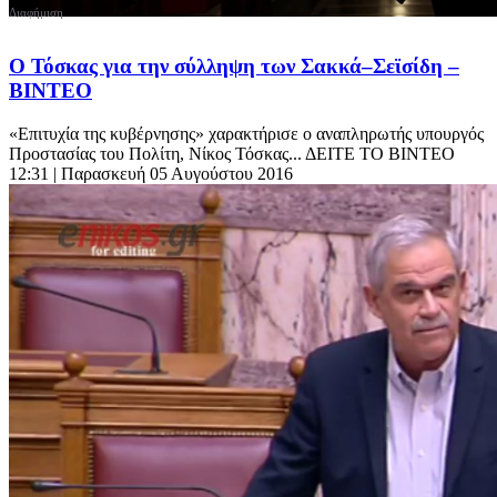
Ο Τόσκας για την σύλληψη των Σακκά–Σεϊσίδη –
ΒΙΝΤΕΟ
«Επιτυχία της κυβέρνησης» χαρακτήρισε ο αναπληρωτής υπουργός
Προστασίας του Πολίτη, Νίκος Τόσκας... ΔΕΙΤΕ ΤΟ ΒΙΝΤΕΟ
12:31
| Παρασκευή 05 Αυγούστου 2016