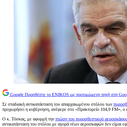
Google
Προσθέστε το ENIKOS ως προτιμώμενη πηγή στη Goo
Σε σταδιακή αντικατάσταση του απαρχαιωμένου στόλου των
πυροσβ
προχωρήσει η κυβέρνηση, ανέφερε στο «Πρακτορείο 104,9 FM», ο 
Ο κ. Τόσκας, με αφορμή την
πτώση του πυροσβεστικού αεροσκάφο
αντικατάσταση του στόλου με αγορά νέων αεροσκαφών δεν είμαι εφι