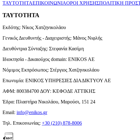
ΤΑΥΤΟΤΗΤΑ
ΕΠΙΚΟΙΝΩΝΙΑ
ΟΡΟΙ ΧΡΗΣΗΣ
ΠΟΛΙΤΙΚΗ ΠΡΟΣ
ΤΑΥΤΟΤΗΤΑ
Εκδότης:
Νίκος Χατζηνικολάου
Γενικός Διευθυντής - Διαχειριστής:
Μάνος Νιφλής
Διευθύντρια Σύνταξης:
Στεφανία Κασίμη
Ιδιοκτησία - Δικαιούχος domain:
ENIKOS AE
Νόμιμος Εκπρόσωπος:
Στέργιος Χατζηνικολάου
Επωνυμία:
ΕΝΙΚΟΣ ΥΠΗΡΕΣΙΕΣ ΔΙΑΔΙΚΤΥΟΥ ΑΕ
ΑΦΜ:
800384700
ΔΟΥ:
ΚΕΦΟΔΕ ΑΤΤΙΚΗΣ
Έδρα:
Πλαστήρα Νικολάου, Μαρούσι, 151 24
Email:
info@enikos.gr
Τηλ. Επικοινωνίας:
+30 (210) 878-8006