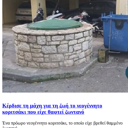
Κέρδισε τη μάχη για τη ζωή το νεογέννητο
κοριτσάκι που είχε θαφτεί ζωντανό
Ένα πρόωρο νεογέννητο κοριτσάκι, το οποίο είχε βρεθεί θαμμένο