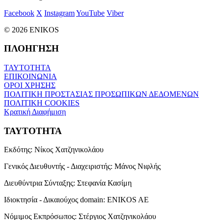
Facebook
X
Instagram
YouTube
Viber
© 2026 ENIKOS
ΠΛΟΗΓΗΣΗ
ΤΑΥΤΟΤΗΤΑ
ΕΠΙΚΟΙΝΩΝΙΑ
ΟΡΟΙ ΧΡΗΣΗΣ
ΠΟΛΙΤΙΚΗ ΠΡΟΣΤΑΣΙΑΣ ΠΡΟΣΩΠΙΚΩΝ ΔΕΔΟΜΕΝΩΝ
ΠΟΛΙΤΙΚΗ COOKIES
Κρατική Διαφήμιση
ΤΑΥΤΟΤΗΤΑ
Εκδότης:
Νίκος Χατζηνικολάου
Γενικός Διευθυντής - Διαχειριστής:
Μάνος Νιφλής
Διευθύντρια Σύνταξης:
Στεφανία Κασίμη
Ιδιοκτησία - Δικαιούχος domain:
ENIKOS AE
Νόμιμος Εκπρόσωπος:
Στέργιος Χατζηνικολάου