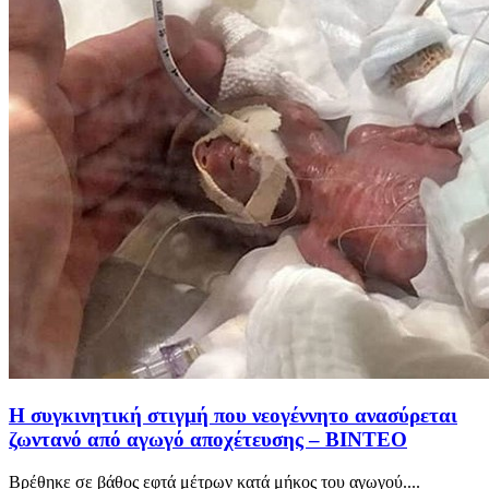
Η συγκινητική στιγμή που νεογέννητο ανασύρεται
ζωντανό από αγωγό αποχέτευσης – ΒΙΝΤΕΟ
Βρέθηκε σε βάθος εφτά μέτρων κατά μήκος του αγωγού....