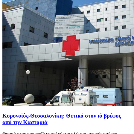
Κορονοϊός-Θεσσαλονίκη: Θετικό στον ιό βρέφος
από την Καστοριά
Θετικό στον κορoνοϊό νοσηλεύεται εδώ και μερικές ημέρες...