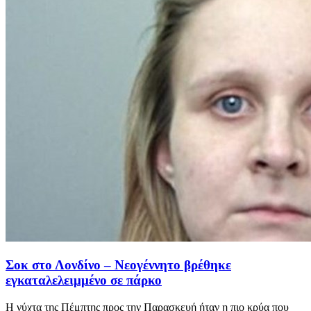
Σοκ στο Λονδίνο – Νεογέννητο βρέθηκε
εγκαταλελειμμένο σε πάρκο
Η νύχτα της Πέμπτης προς την Παρασκευή ήταν η πιο κρύα που