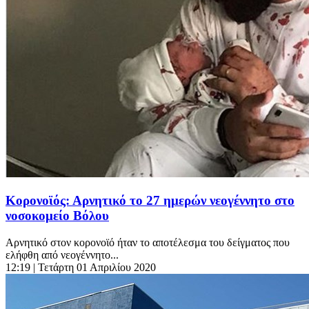
Κορονοϊός: Αρνητικό το 27 ημερών νεογέννητο στο
νοσοκομείο Βόλου
Αρνητικό στον κορονοϊό ήταν το αποτέλεσμα του δείγματος που
ελήφθη από νεογέννητο...
12:19
| Τετάρτη 01 Απριλίου 2020