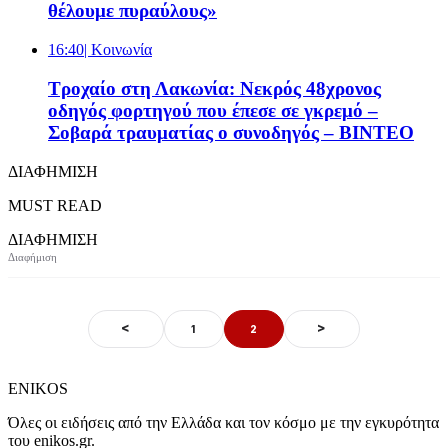
θέλουμε πυραύλους»
16:40
| Κοινωνία
Τροχαίο στη Λακωνία: Νεκρός 48χρονος
οδηγός φορτηγού που έπεσε σε γκρεμό –
Σοβαρά τραυματίας ο συνοδηγός – ΒΙΝΤΕΟ
ΔΙΑΦΗΜΙΣΗ
MUST READ
ΔΙΑΦΗΜΙΣΗ
<
>
1
2
ENIKOS
Όλες οι ειδήσεις από την Ελλάδα και τον κόσμο με την εγκυρότητα
του enikos.gr.