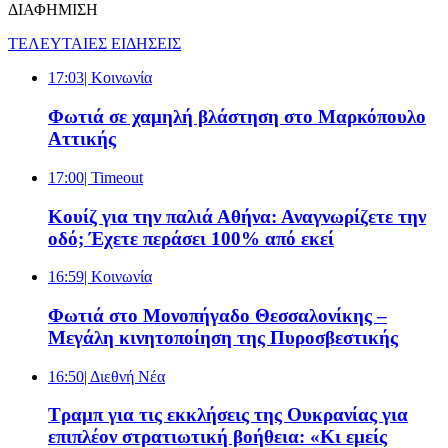
ΔΙΑΦΗΜΙΣΗ
ΤΕΛΕΥΤΑΙΕΣ ΕΙΔΗΣΕΙΣ
17:03
| Κοινωνία
Φωτιά σε χαμηλή βλάστηση στο Μαρκόπουλο
Αττικής
17:00
| Timeout
Κουίζ για την παλιά Αθήνα: Αναγνωρίζετε την
οδό; Έχετε περάσει 100% από εκεί
16:59
| Κοινωνία
Φωτιά στο Μονοπήγαδο Θεσσαλονίκης –
Μεγάλη κινητοποίηση της Πυροσβεστικής
16:50
| Διεθνή Νέα
Τραμπ για τις εκκλήσεις της Ουκρανίας για
επιπλέον στρατιωτική βοήθεια: «Κι εμείς