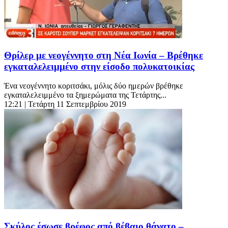
Θρίλερ με νεογέννητο στη Νέα Ιωνία – Βρέθηκε
εγκαταλελειμμένο στην είσοδο πολυκατοικίας
Ένα νεογέννητο κοριτσάκι, μόλις δύο ημερών βρέθηκε
εγκαταλελειμμένο τα ξημερώματα της Τετάρτης...
12:21
| Τετάρτη 11 Σεπτεμβρίου 2019
Σκύλος έσωσε βρέφος από βέβαιο θάνατο –