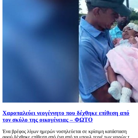
Χαροπαλεύει νεογέννητο που δέχθηκε επίθεση από
τον σκύλο της οικογένειας – ΦΩΤΟ
Ένα βρέφος λίγων ημερών νοσηλεύεται σε κρίσιμη κατάσταση
αφού δέχθηκε επίθεση από ένα από τα μπουλ τεριέ των γονιών τ...