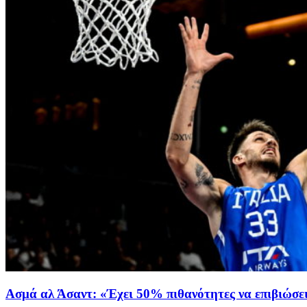
Ασμά αλ Άσαντ: «Έχει 50% πιθανότητες να επιβιώσε