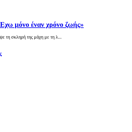
«Έχω μόνο έναν χρόνο ζωής»
ε τη σκληρή της μάχη με τη λ...
ς