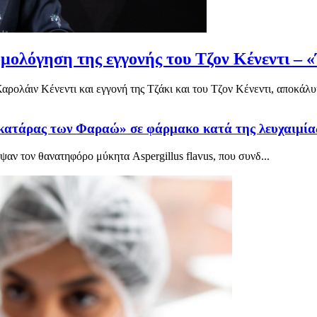
μολόγηση της εγγονής του Τζον Κένεντι – 
ολάιν Κένεντι και εγγονή της Τζάκι και του Τζον Κένεντι, αποκάλυψ
κατάρας των Φαραώ» σε φάρμακο κατά της λευχαιμία
αν τον θανατηφόρο μύκητα Aspergillus flavus, που συνδ...