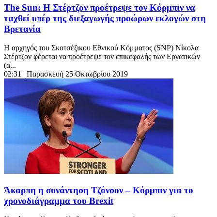
The Sun: Η Στέρτζον προέτρεψε τον Κόρμπιν να
ταχθεί υπέρ της διεξαγωγής προώρων εκλογών στη
Βρετανία
Η αρχηγός του Σκοτσέζικου Εθνικού Κόμματος (SNP) Νίκολα
Στέρτζον φέρεται να προέτρεψε τον επικεφαλής των Εργατικών
(α...
02:31
| Παρασκευή 25 Οκτωβρίου 2019
Άκαρπη η συνάντηση Τζόνσον – Κόρμπιν για το
χρονοδιάγραμμα του Brexit