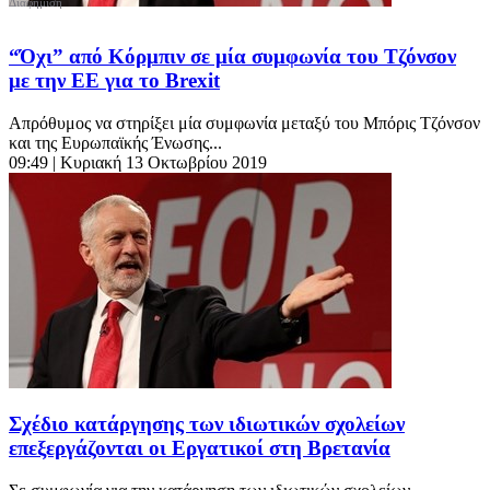
“Όχι” από Κόρμπιν σε μία συμφωνία του Τζόνσον
με την ΕΕ για το Brexit
Απρόθυμος να στηρίξει μία συμφωνία μεταξύ του Μπόρις Τζόνσον
και της Ευρωπαϊκής Ένωσης...
09:49
| Κυριακή 13 Οκτωβρίου 2019
Σχέδιο κατάργησης των ιδιωτικών σχολείων
επεξεργάζονται οι Εργατικοί στη Βρετανία