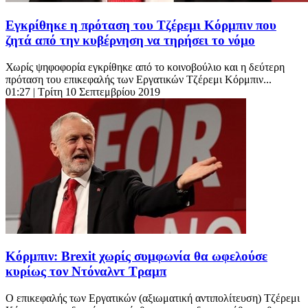
Εγκρίθηκε η πρόταση του Τζέρεμι Κόρμπιν που
ζητά από την κυβέρνηση να τηρήσει το νόμο
Χωρίς ψηφοφορία εγκρίθηκε από το κοινοβούλιο και η δεύτερη
πρόταση του επικεφαλής των Εργατικών Τζέρεμι Κόρμπιν...
01:27
| Τρίτη 10 Σεπτεμβρίου 2019
Κόρμπιν: Brexit χωρίς συμφωνία θα ωφελούσε
κυρίως τον Ντόναλντ Τραμπ
Ο επικεφαλής των Εργατικών (αξιωματική αντιπολίτευση) Τζέρεμι