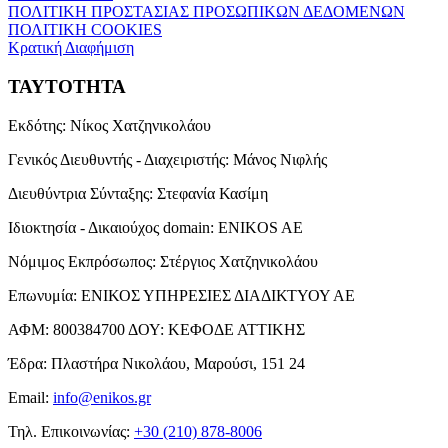
ΠΟΛΙΤΙΚΗ ΠΡΟΣΤΑΣΙΑΣ ΠΡΟΣΩΠΙΚΩΝ ΔΕΔΟΜΕΝΩΝ
ΠΟΛΙΤΙΚΗ COOKIES
Κρατική Διαφήμιση
ΤΑΥΤΟΤΗΤΑ
Εκδότης:
Νίκος Χατζηνικολάου
Γενικός Διευθυντής - Διαχειριστής:
Μάνος Νιφλής
Διευθύντρια Σύνταξης:
Στεφανία Κασίμη
Ιδιοκτησία - Δικαιούχος domain:
ENIKOS AE
Νόμιμος Εκπρόσωπος:
Στέργιος Χατζηνικολάου
Επωνυμία:
ΕΝΙΚΟΣ ΥΠΗΡΕΣΙΕΣ ΔΙΑΔΙΚΤΥΟΥ ΑΕ
ΑΦΜ:
800384700
ΔΟΥ:
ΚΕΦΟΔΕ ΑΤΤΙΚΗΣ
Έδρα:
Πλαστήρα Νικολάου, Μαρούσι, 151 24
Email:
info@enikos.gr
Τηλ. Επικοινωνίας:
+30 (210) 878-8006