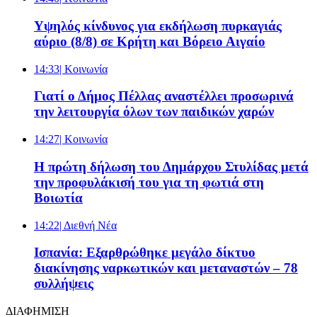
Υψηλός κίνδυνος για εκδήλωση πυρκαγιάς
αύριο (8/8) σε Κρήτη και Βόρειο Αιγαίο
14:33
| Κοινωνία
Γιατί ο Δήμος Πέλλας αναστέλλει προσωρινά
την λειτουργία όλων των παιδικών χαρών
14:27
| Κοινωνία
Η πρώτη δήλωση του Δημάρχου Στυλίδας μετά
την προφυλάκισή του για τη φωτιά στη
Βοιωτία
14:22
| Διεθνή Νέα
Ισπανία: Εξαρθρώθηκε μεγάλο δίκτυο
διακίνησης ναρκωτικών και μεταναστών – 78
συλλήψεις
ΔΙΑΦΗΜΙΣΗ