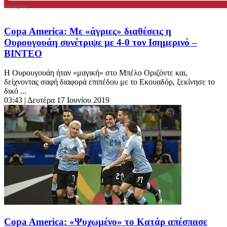
Copa America: Με «άγριες» διαθέσεις η
Ουρουγουάη συνέτριψε με 4-0 τον Ισημερινό –
ΒΙΝΤΕΟ
Η Ουρουγουάη ήταν «μαγική» στο Μπέλο Οριζόντε και,
δείχνοντας σαφή διαφορά επιπέδου με το Εκουαδόρ, ξεκίνησε το
δικό ...
03:43
| Δευτέρα 17 Ιουνίου 2019
Copa America: «Ψυχωμένο» το Κατάρ απέσπασε