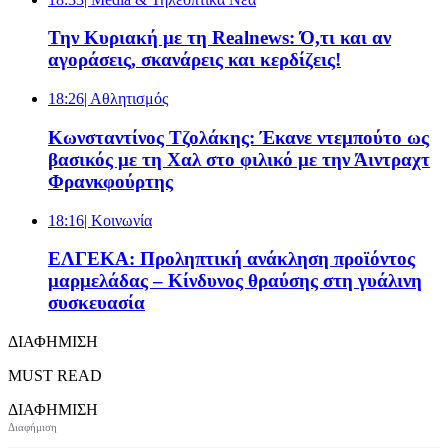
Την Κυριακή με τη Realnews: Ό,τι και αν
αγοράσεις, σκανάρεις και κερδίζεις!
18:26
| Αθλητισμός
Κωνσταντίνος Τζολάκης: Έκανε ντεμπούτο ως
βασικός με τη Χαλ στο φιλικό με την Άιντραχτ
Φρανκφούρτης
18:16
| Κοινωνία
ΕΛΓΕΚΑ: Προληπτική ανάκληση προϊόντος
μαρμελάδας – Κίνδυνος θραύσης στη γυάλινη
συσκευασία
ΔΙΑΦΗΜΙΣΗ
MUST READ
ΔΙΑΦΗΜΙΣΗ