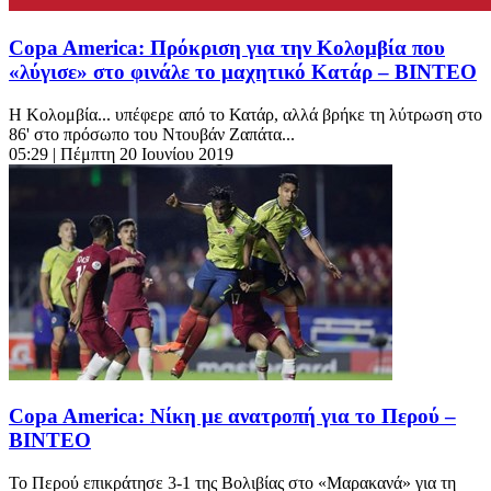
Copa America: Πρόκριση για την Κολομβία που
«λύγισε» στο φινάλε το μαχητικό Κατάρ – BINTEO
Η Κολομβία... υπέφερε από το Κατάρ, αλλά βρήκε τη λύτρωση στο
86' στο πρόσωπο του Ντουβάν Ζαπάτα...
05:29
| Πέμπτη 20 Ιουνίου 2019
Copa America: Νίκη με ανατροπή για το Περού –
ΒΙΝΤΕΟ
Το Περού επικράτησε 3-1 της Βολιβίας στο «Μαρακανά» για τη