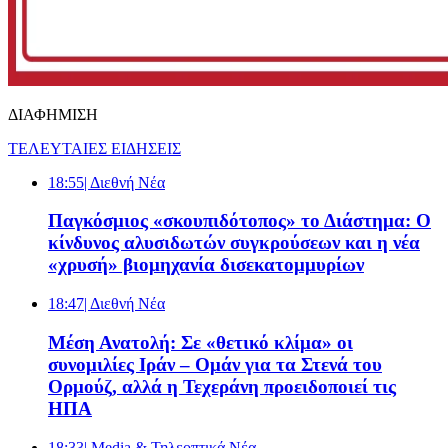
ΔΙΑΦΗΜΙΣΗ
ΤΕΛΕΥΤΑΙΕΣ ΕΙΔΗΣΕΙΣ
18:55
| Διεθνή Νέα
Παγκόσμιος «σκουπιδότοπος» το Διάστημα: Ο
κίνδυνος αλυσιδωτών συγκρούσεων και η νέα
«χρυσή» βιομηχανία δισεκατομμυρίων
18:47
| Διεθνή Νέα
Μέση Ανατολή: Σε «θετικό κλίμα» οι
συνομιλίες Ιράν – Ομάν για τα Στενά του
Ορμούζ, αλλά η Τεχεράνη προειδοποιεί τις
ΗΠΑ
18:33
| Media & Τηλεοπτικά Νέα