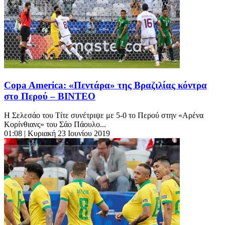
Copa America: «Πεντάρα» της Βραζιλίας κόντρα
στο Περού – ΒΙΝΤΕΟ
Η Σελεσάο του Τίτε συνέτριψε με 5-0 το Περού στην «Αρένα
Κορίνθιανς» του Σάο Πάουλο...
01:08
| Κυριακή 23 Ιουνίου 2019