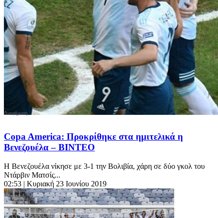
Copa America: Προκρίθηκε στα ημιτελικά η
Βενεζουέλα – ΒΙΝΤΕΟ
Η Βενεζουέλα νίκησε με 3-1 την Βολιβία, χάρη σε δύο γκολ του
Ντάρβιν Ματσίς...
02:53
| Κυριακή 23 Ιουνίου 2019