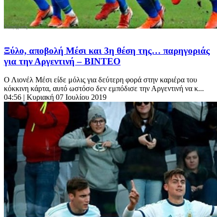
Ξύλο, αποβολή Μέσι και 3η θέση της… παρηγοριάς
για την Αργεντινή – ΒΙΝΤΕΟ
Ο Λιονέλ Μέσι είδε μόλις για δεύτερη φορά στην καριέρα του
κόκκινη κάρτα, αυτό ωστόσο δεν εμπόδισε την Αργεντινή να κ...
04:56
| Κυριακή 07 Ιουλίου 2019