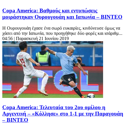
Copa America: Bαθμούς και εντυπώσεις
μοιράστηκαν Ουρουγουάη και Ιαπωνία – ΒΙΝΤΕΟ
Η Ουρουγουάη έχασε ένα σωρό ευκαιρίες, κινδύνευσε όμως να
χάσει από την Ιαπωνία, που προηγήθηκε δύο φορές και ισάριθμ...
04:56
| Παρασκευή 21 Ιουνίου 2019
Copa America: Τελευταία του 2ου ομίλου η
Αργεντινή – «Κόλλησε» στο 1-1 με την Παραγουάη
– BINTEO