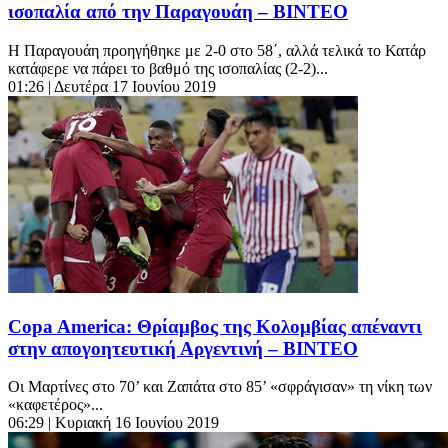
ισοπαλία από την Παραγουάη – ΒΙΝΤΕΟ
Η Παραγουάη προηγήθηκε με 2-0 στο 58΄, αλλά τελικά το Κατάρ
κατάφερε να πάρει το βαθμό της ισοπαλίας (2-2)...
01:26
| Δευτέρα 17 Ιουνίου 2019
Copa America: Θρίαμβος της Κολομβίας απέναντι
στην απογοητευτική Αργεντινή – ΒΙΝΤΕΟ
Οι Μαρτίνες στο 70’ και Ζαπάτα στο 85’ «σφράγισαν» τη νίκη των
«καφετέρος»...
06:29
| Κυριακή 16 Ιουνίου 2019