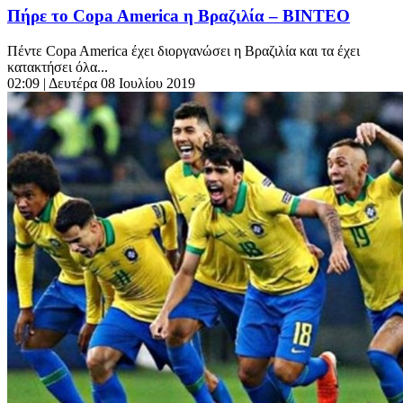
Πήρε το Copa America η Βραζιλία – ΒΙΝΤΕΟ
Πέντε Copa America έχει διοργανώσει η Βραζιλία και τα έχει
κατακτήσει όλα...
02:09
| Δευτέρα 08 Ιουλίου 2019