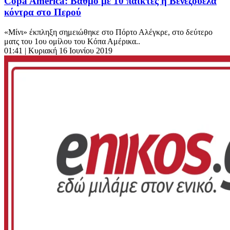
Copa America: Βαθμό με 10 παίκτες η Βενεζουέλα
κόντρα στο Περού
«Μίνι» έκπληξη σημειώθηκε στο Πόρτο Αλέγκρε, στο δεύτερο
ματς του 1ου ομίλου του Κόπα Αμέρικα..
01:41
| Κυριακή 16 Ιουνίου 2019