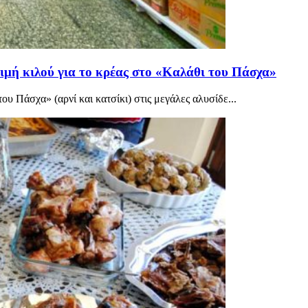
τιμή κιλού για το κρέας στο «Καλάθι του Πάσχα»
του Πάσχα» (αρνί και κατσίκι) στις μεγάλες αλυσίδε...