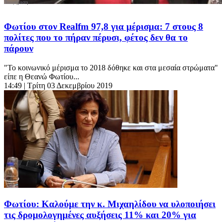
Φωτίου στον Realfm 97,8 για μέρισμα: 7 στους 8
πολίτες που το πήραν πέρυσι, φέτος δεν θα το
πάρουν
"Το κοινωνικό μέρισμα το 2018 δόθηκε και στα μεσαία στρώματα"
είπε η Θεανώ Φωτίου...
14:49
| Τρίτη 03 Δεκεμβρίου 2019
Φωτίου: Καλούμε την κ. Μιχαηλίδου να υλοποιήσει
τις δρομολογημένες αυξήσεις 11% και 20% για