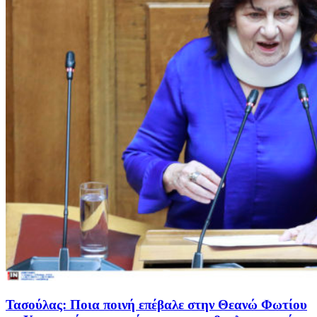
Τασούλας: Ποια ποινή επέβαλε στην Θεανώ Φωτίου