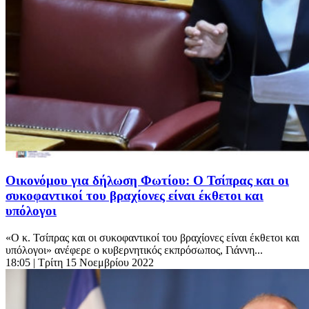
Οικονόμου για δήλωση Φωτίου: Ο Τσίπρας και οι
συκοφαντικοί του βραχίονες είναι έκθετοι και
υπόλογοι
«Ο κ. Τσίπρας και οι συκοφαντικοί του βραχίονες είναι έκθετοι και
υπόλογοι» ανέφερε ο κυβερνητικός εκπρόσωπος, Γιάννη...
18:05
| Τρίτη 15 Νοεμβρίου 2022