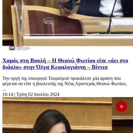
Χαμός στη Βουλή – Η Θεανώ Φωτίου είπε «άει στο
διάολο» στην Όλγα Κεφαλογιάννη – Βίντεο
Την οργή της υπουργού Τουρισμού προκάλεσε μία φράση που
φέρεται να είπε η βουλευτής της Νέας Αριστεράς Θεανώ Φωτίου,
...
16:14
| Τρίτη 02 Ιουλίου 2024