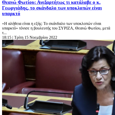
Θεανώ Φωτίου: Ανεξαρτήτως τι κατάλαβε ο κ.
Γεωργιάδης, το σκάνδαλο των υποκλοπών είναι
υπαρκτό
«Η αλήθεια είναι η εξής: Το σκάνδαλο των υποκλοπών είναι
υπαρκτό» τόνισε η βουλευτής του ΣΥΡΙΖΑ, Θεανώ Φωτίου, μετά
τ...
18:15
| Τρίτη 15 Νοεμβρίου 2022