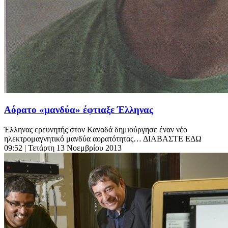
Αόρατο «μανδύα» έφτιαξε Έλληνας
Έλληνας ερευνητής στον Καναδά δημιούργησε έναν νέο
ηλεκτρομαγνητικό μανδύα αορατότητας… ΔΙΑΒΑΣΤΕ ΕΔΩ
09:52
| Τετάρτη 13 Νοεμβρίου 2013