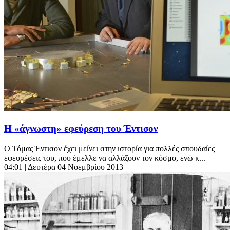
Η «άγνωστη» εφεύρεση του Έντισον
Ο Τόμας Έντισον έχει μείνει στην ιστορία για πολλές σπουδαίες
εφευρέσεις του, που έμελλε να αλλάξουν τον κόσμο, ενώ κ...
04:01
| Δευτέρα 04 Νοεμβρίου 2013