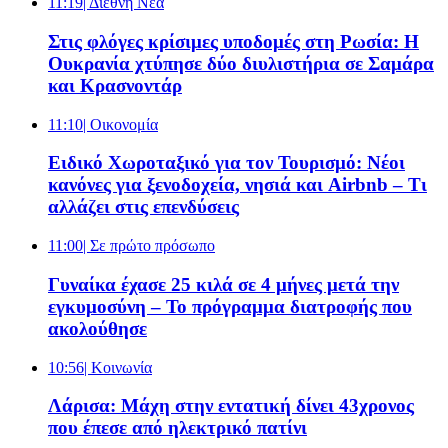
11:19
| Διεθνή Νέα
Στις φλόγες κρίσιμες υποδομές στη Ρωσία: Η
Ουκρανία χτύπησε δύο διυλιστήρια σε Σαμάρα
και Κρασνοντάρ
11:10
| Oικονομία
Ειδικό Χωροταξικό για τον Τουρισμό: Νέοι
κανόνες για ξενοδοχεία, νησιά και Airbnb – Τι
αλλάζει στις επενδύσεις
11:00
| Σε πρώτο πρόσωπο
Γυναίκα έχασε 25 κιλά σε 4 μήνες μετά την
εγκυμοσύνη – Το πρόγραμμα διατροφής που
ακολούθησε
10:56
| Κοινωνία
Λάρισα: Μάχη στην εντατική δίνει 43χρονος
που έπεσε από ηλεκτρικό πατίνι