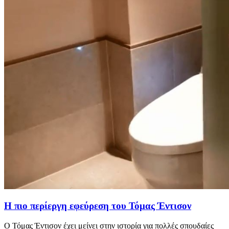
Η πιο περίεργη εφεύρεση του Τόμας Έντισον
Ο Τόμας Έντισον έχει μείνει στην ιστορία για πολλές σπουδαίες