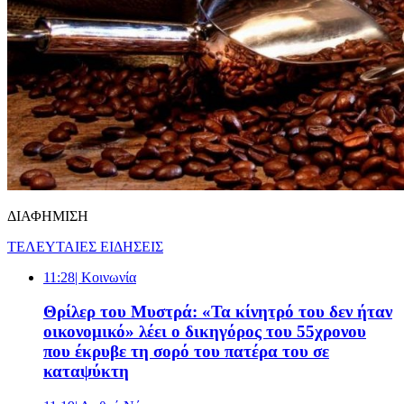
ΔΙΑΦΗΜΙΣΗ
ΤΕΛΕΥΤΑΙΕΣ ΕΙΔΗΣΕΙΣ
11:28
| Κοινωνία
Θρίλερ του Μυστρά: «Τα κίνητρό του δεν ήταν
οικονομικό» λέει ο δικηγόρος του 55χρονου
που έκρυβε τη σορό του πατέρα του σε
καταψύκτη