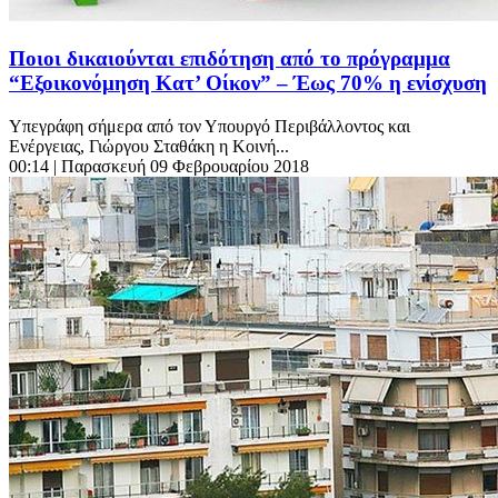
Ποιοι δικαιούνται επιδότηση από το πρόγραμμα
“Εξοικονόμηση Κατ’ Οίκον” – Έως 70% η ενίσχυση
Υπεγράφη σήμερα από τον Υπουργό Περιβάλλοντος και
Ενέργειας, Γιώργου Σταθάκη η Κοινή...
00:14
| Παρασκευή 09 Φεβρουαρίου 2018