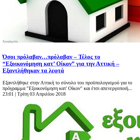
Όσοι πρόλαβαν…πρόλαβαν – Τέλος το
“Εξοικονόμηση κατ’ Οίκον” για την Αττική –
Εξαντλήθηκαν τα λεφτά
Εξαντλήθηκε στην Αττική το σύνολο του προϋπολογισμού για το
πρόγραμμα "Εξοικονόμηση κατ' Οίκον" και έτσι απενεργοποιή...
23:01
| Τρίτη 03 Απριλίου 2018