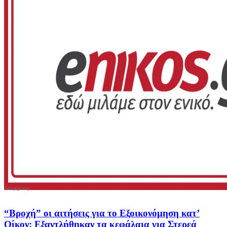
“Βροχή” οι αιτήσεις για το Εξοικονόμηση κατ’
Οίκον: Εξαντλήθηκαν τα κεφάλαια για Στερεά