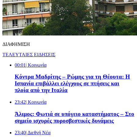
ΔΙΑΦΗΜΙΣΗ
ΤΕΛΕΥΤΑΙΕΣ ΕΙΔΗΣΕΙΣ
00:01
| Κοινωνία
Κόντρα Μαδρίτης – Ρώμης για τη Θέουτα: Η
Ισπανία επιβάλλει ελέγχους σε πτήσεις και
πλοία από την Ιταλία
23:42
| Κοινωνία
Άλιμος: Φωτιά σε υπόγειο καταστήματος – Στο
σημείο ισχυρές πυροσβεστικές δυνάμεις
23:40
| Διεθνή Νέα