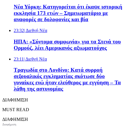
Νέα Υόρκη: Κατηγορείται ότι έκαψε ιστορική
εκκλησία 173 ετών – Σημειωματάριο με
αναφορές σε δολοφονίες και βία
23:32
| Διεθνή Νέα
ΗΠΑ: «Σύντομα συμφωνία» για τα Στενά του
Ορμούζ, λέει Αμερικανός αξιωματούχος
23:11
| Διεθνή Νέα
Τραγωδία στο Λονδίνο: Κατά συρροή
σεξουαλικός εγκληματίας σκότωσε δύο
γυναίκες ενώ ήταν ελεύθερος με εγγύηση – Τα
λάθη της αστυνομίας
ΔΙΑΦΗΜΙΣΗ
MUST READ
ΔΙΑΦΗΜΙΣΗ