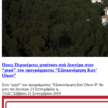
Ποιες Περιφέρειες μπαίνουν από Δευτέρα στον
“χορό” του προγράμματος “Εξοικονόμηση Κατ’
Οίκον”
Στον “χορό” του προγράμματος “Εξοικονόμηση Κατ΄Οίκον II“ θα
μπει την Δευτέρα, 23 Σεπτεμβρίου η...
13:42
| Σάββατο 21 Σεπτεμβρίου 2019