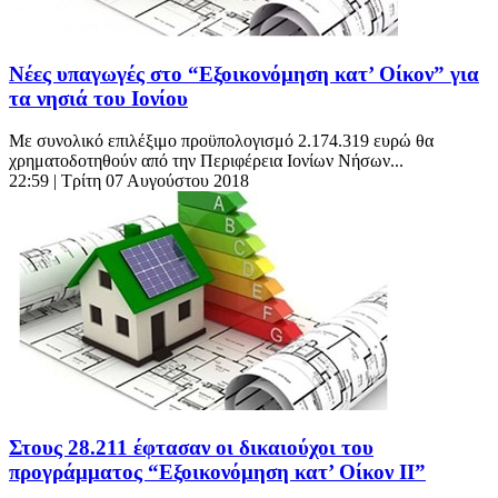
Νέες υπαγωγές στο “Εξοικονόμηση κατ’ Οίκον” για
τα νησιά του Ιονίου
Με συνολικό επιλέξιμο προϋπολογισμό 2.174.319 ευρώ θα
χρηματοδοτηθούν από την Περιφέρεια Ιονίων Νήσων...
22:59
| Τρίτη 07 Αυγούστου 2018
Στους 28.211 έφτασαν οι δικαιούχοι του
προγράμματος “Εξοικονόμηση κατ’ Οίκον II”