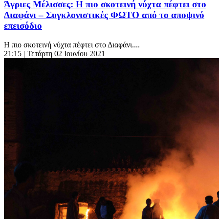
Άγριες Μέλισσες: Η πιο σκοτεινή νύχτα πέφτει στο
Διαφάνι – Συγκλονιστικές ΦΩΤΟ από το αποψινό
επεισόδιο
Η πιο σκοτεινή νύχτα πέφτει στο Διαφάνι....
21:15
| Τετάρτη 02 Ιουνίου 2021