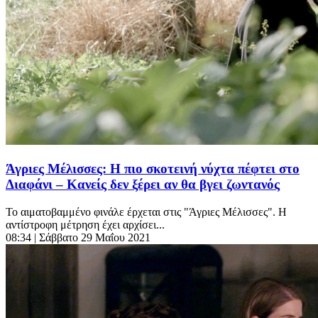
Άγριες Μέλισσες: Η πιο σκοτεινή νύχτα πέφτει στο
Διαφάνι – Κανείς δεν ξέρει αν θα βγει ζωντανός
Το αιματοβαμμένο φινάλε έρχεται στις "Άγριες Μέλισσες". Η
αντίστροφη μέτρηση έχει αρχίσει...
08:34
| Σάββατο 29 Μαΐου 2021