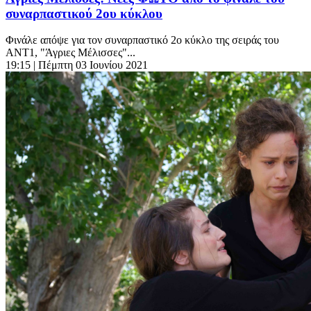
συναρπαστικού 2ου κύκλου
Φινάλε απόψε για τον συναρπαστικό 2ο κύκλο της σειράς του
ΑΝΤ1, "Άγριες Μέλισσες"...
19:15
| Πέμπτη 03 Ιουνίου 2021