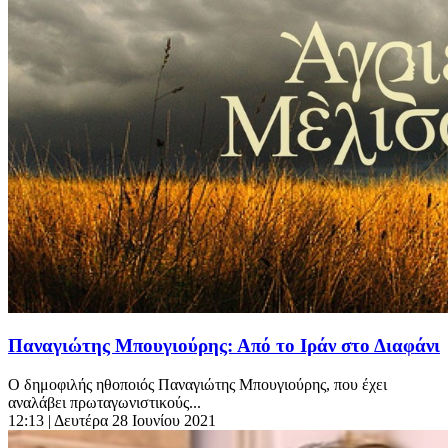
Παναγιώτης Μπουγιούρης: Από το Ιράν στο Διαφάνι
Ο δημοφιλής ηθοποιός Παναγιώτης Μπουγιούρης, που έχει
αναλάβει πρωταγωνιστικούς...
12:13
| Δευτέρα 28 Ιουνίου 2021