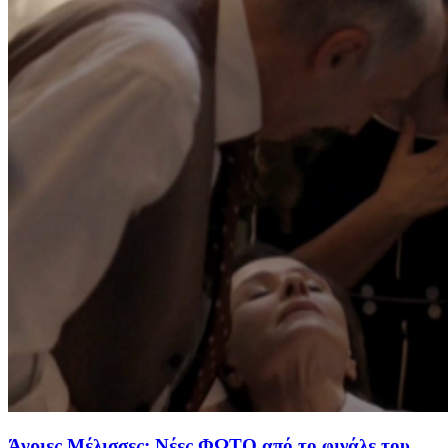
Άγριες Μέλισσες: Νέες ΦΩΤΟ από το φινάλε του