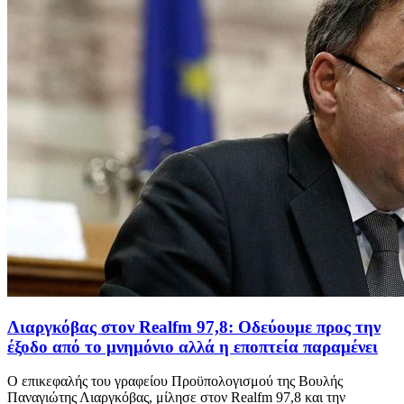
Λιαργκόβας στον Realfm 97,8: Οδεύουμε προς την
έξοδο από το μνημόνιο αλλά η εποπτεία παραμένει
Ο επικεφαλής του γραφείου Προϋπολογισμού της Βουλής
Παναγιώτης Λιαργκόβας, μίλησε στον Realfm 97,8 και την