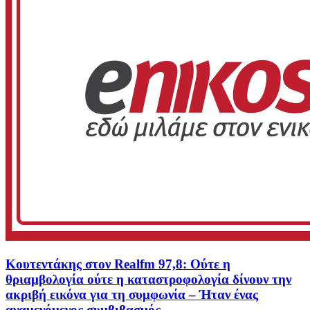
Κουτεντάκης στον Realfm 97,8: Ούτε η
θριαμβολογία ούτε η καταστροφολογία δίνουν την
ακριβή εικόνα για τη συμφωνία – Ήταν ένας
αναμενόμενος συμβιβασμός