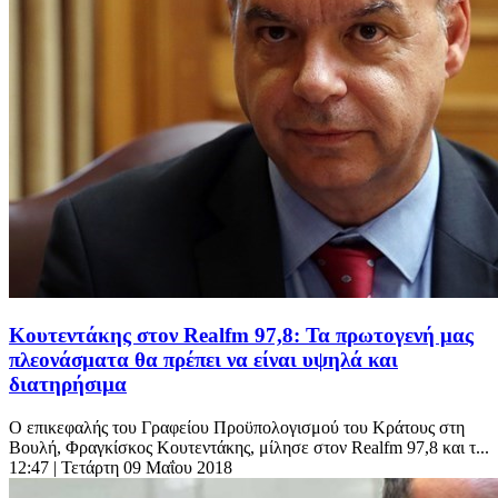
Κουτεντάκης στον Realfm 97,8: Τα πρωτογενή μας
πλεονάσματα θα πρέπει να είναι υψηλά και
διατηρήσιμα
Ο επικεφαλής του Γραφείου Προϋπολογισμού του Κράτους στη
Βουλή, Φραγκίσκος Κουτεντάκης, μίλησε στον Realfm 97,8 και τ...
12:47
| Τετάρτη 09 Μαΐου 2018