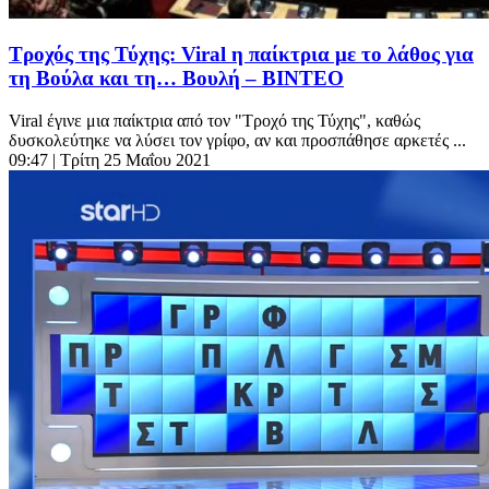
Τροχός της Τύχης: Viral η παίκτρια με το λάθος για
τη Βούλα και τη… Βουλή – ΒΙΝΤΕΟ
Viral έγινε μια παίκτρια από τον "Τροχό της Τύχης", καθώς
δυσκολεύτηκε να λύσει τον γρίφο, αν και προσπάθησε αρκετές ...
09:47
| Τρίτη 25 Μαΐου 2021